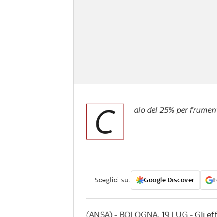
C
alo del 25% per frument
Sceglici su:
Google Discover
F
(ANSA) - BOLOGNA, 19 LUG - Gli effe