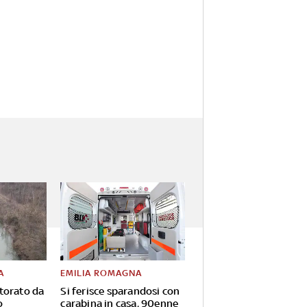
A
EMILIA ROMAGNA
torato da
Si ferisce sparandosi con
o
carabina in casa, 90enne