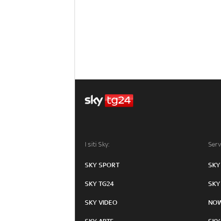
I siti Sky:
Serv
SKY SPORT
SKY
SKY TG24
SKY
SKY VIDEO
NO