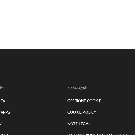
izi:
Note legali:
 TV
GESTIONE COOKIE
 APPS
COOKIE POLICY
W
NOTE LEGALI