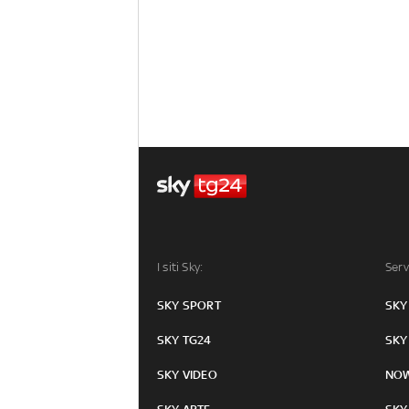
I siti Sky:
Serv
SKY SPORT
SKY
SKY TG24
SKY
SKY VIDEO
NO