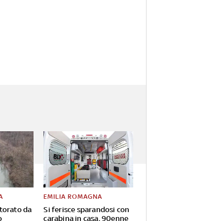
A
EMILIA ROMAGNA
torato da
Si ferisce sparandosi con
o
carabina in casa, 90enne