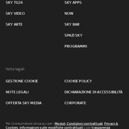
SKY TG24
SKY APPS
SKY VIDEO
NOW
SKY ARTE
SKY BAR
SPAZI SKY
PROGRAMMI
Note legali:
GESTIONE COOKIE
COOKIE POLICY
NOTE LEGALI
DICHIARAZIONE DI ACCESSIBILITÀ
OFFERTA SKY MEDIA
CORPORATE
Per il consumatore clicca qui per i
Moduli, Condizioni contrattuali
,
Privacy &
Cookies
,
informazioni sulle modifiche contrattuali
o per
trasparenza