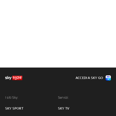
ACCEDI A SKY GO
I siti Sky:
Servizi:
SKY SPORT
SKY TV