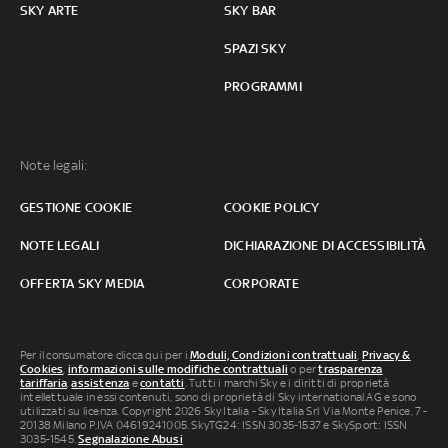
SKY ARTE
SKY BAR
SPAZI SKY
PROGRAMMI
Note legali:
GESTIONE COOKIE
COOKIE POLICY
NOTE LEGALI
DICHIARAZIONE DI ACCESSIBILITÀ
OFFERTA SKY MEDIA
CORPORATE
Per il consumatore clicca qui per i
Moduli, Condizioni contrattuali
,
Privacy &
Cookies
,
informazioni sulle modifiche contrattuali
o per
trasparenza
tariffaria
,
assistenza
e
contatti
. Tutti i marchi Sky e i diritti di proprietà
intellettuale in essi contenuti, sono di proprietà di Sky international AG e sono
utilizzati su licenza. Copyright 2026 Sky Italia - Sky Italia Srl Via Monte Penice, 7 -
20138 Milano P.IVA 04619241005. SkyTG24: ISSN 3035-1537 e SkySport: ISSN
3035-1545.
Segnalazione Abusi