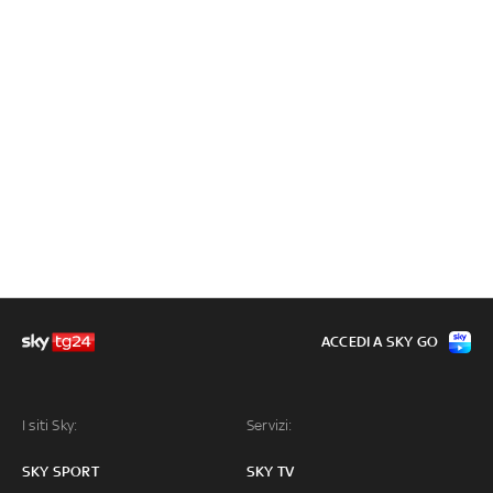
ACCEDI A SKY GO
I siti Sky:
Servizi:
SKY SPORT
SKY TV