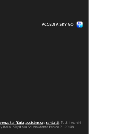
ACCEDI A SKY GO
renza tariffaria
,
assistenza
e
contatti
. Tutti i marchi
 Italia - Sky Italia Srl Via Monte Penice, 7 - 20138