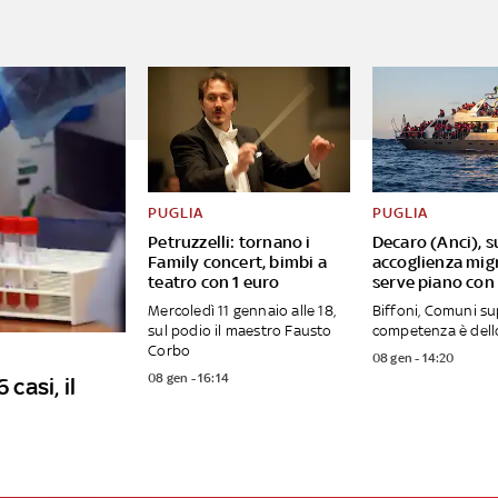
PUGLIA
PUGLIA
Petruzzelli: tornano i
Decaro (Anci), s
Family concert, bimbi a
accoglienza mig
teatro con 1 euro
serve piano con
Mercoledì 11 gennaio alle 18,
Biffoni, Comuni s
sul podio il maestro Fausto
competenza è dell
Corbo
08 gen - 14:20
08 gen - 16:14
 casi, il