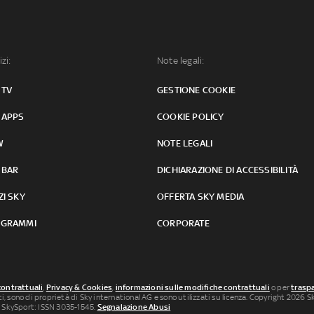
izi:
Note legali:
 TV
GESTIONE COOKIE
 APPS
COOKIE POLICY
W
NOTE LEGALI
 BAR
DICHIARAZIONE DI ACCESSIBILITÀ
ZI SKY
OFFERTA SKY MEDIA
GRAMMI
CORPORATE
contrattuali
,
Privacy & Cookies
,
informazioni sulle modifiche contrattuali
o per
traspa
uti, sono di proprietà di Sky international AG e sono utilizzati su licenza. Copyright 2026 Sky
 SkySport: ISSN 3035-1545.
Segnalazione Abusi