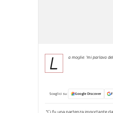
L
a moglie: 'mi parlava del
Sceglici su:
Google Discover
F
"Ci fu una partenza importante da T