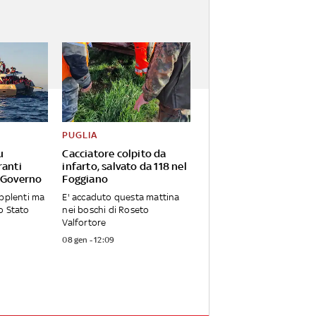
PUGLIA
u
Cacciatore colpito da
ranti
infarto, salvato da 118 nel
 Governo
Foggiano
upplenti ma
E' accaduto questa mattina
o Stato
nei boschi di Roseto
Valfortore
08 gen - 12:09