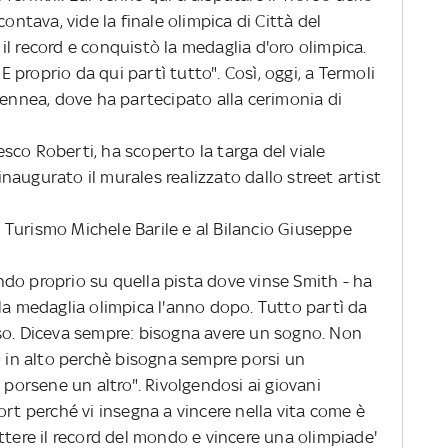
contava, vide la finale olimpica di Città del
l record e conquistò la medaglia d'oro olimpica.
 E proprio da qui partì tutto". Così, oggi, a Termoli
Mennea, dove ha partecipato alla cerimonia di
sco Roberti, ha scoperto la targa del viale
 inaugurato il murales realizzato dallo street artist
 Turismo Michele Barile e al Bilancio Giuseppe
ndo proprio su quella pista dove vinse Smith - ha
la medaglia olimpica l'anno dopo. Tutto partì da
so. Diceva sempre: bisogna avere un sogno. Non
o in alto perchè bisogna sempre porsi un
 porsene un altro". Rivolgendosi ai giovani
ort perché vi insegna a vincere nella vita come è
ttere il record del mondo e vincere una olimpiade'