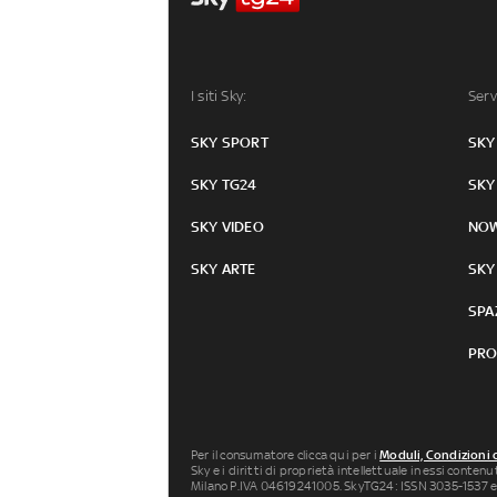
I siti Sky:
Serv
SKY SPORT
SKY
SKY TG24
SKY
SKY VIDEO
NO
SKY ARTE
SKY
SPA
PRO
Per il consumatore clicca qui per i
Moduli, Condizioni 
Sky e i diritti di proprietà intellettuale in essi conten
Milano P.IVA 04619241005. SkyTG24: ISSN 3035-1537 e