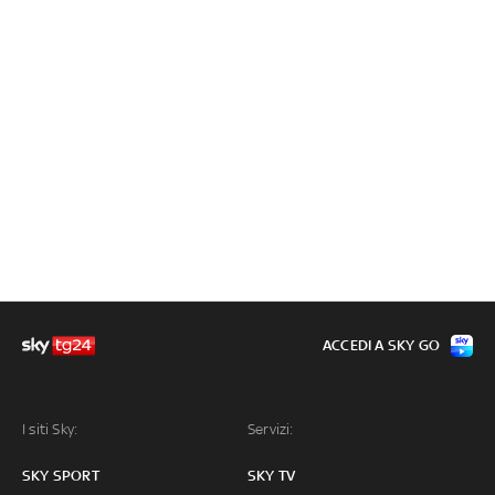
ACCEDI A SKY GO
I siti Sky:
Servizi:
SKY SPORT
SKY TV