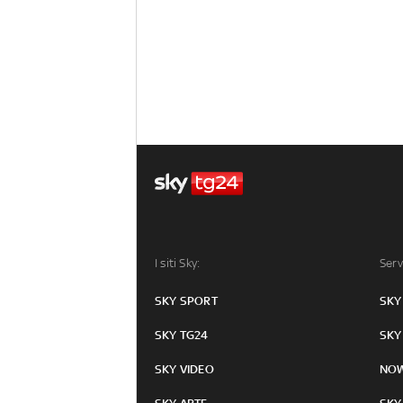
I siti Sky:
Serv
SKY SPORT
SKY
SKY TG24
SKY
SKY VIDEO
NO