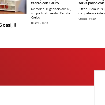
teatro con 1 euro
serve piano con
Mercoledì 11 gennaio alle 18,
Biffoni, Comuni s
sul podio il maestro Fausto
competenza è dell
Corbo
08 gen - 14:20
08 gen - 16:14
 casi, il