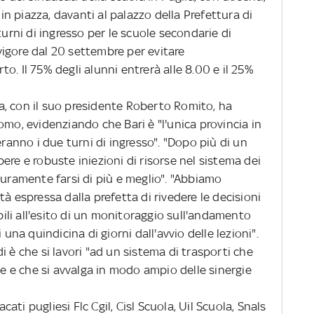
 in piazza, davanti al palazzo della Prefettura di
turni di ingresso per le scuole secondarie di
igore dal 20 settembre per evitare
o. Il 75% degli alunni entrerà alle 8.00 e il 25%
a, con il suo presidente Roberto Romito, ha
omo, evidenziando che Bari è "l'unica provincia in
eranno i due turni di ingresso". "Dopo più di un
libere e robuste iniezioni di risorse nel sistema dei
curamente farsi di più e meglio". "Abbiamo
à espressa dalla prefetta di rivedere le decisioni
li all'esito di un monitoraggio sull'andamento
 una quindicina di giorni dall'avvio delle lezioni".
i è che si lavori "ad un sistema di trasporti che
le e che si avvalga in modo ampio delle sinergie
ati pugliesi Flc Cgil, Cisl Scuola, Uil Scuola, Snals