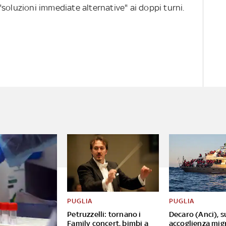
soluzioni immediate alternative" ai doppi turni.
PUGLIA
PUGLIA
Petruzzelli: tornano i
Decaro (Anci), s
Family concert, bimbi a
accoglienza mig