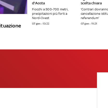
d'Aosta
scelta chiara
Fiocchi a 500-700 metri,
'Contrari dovrann
precipitazioni più forti a
cancellazione istit
Nord-Ovest
referendum'
07 gen - 13:22
07 gen - 11:21
situazione