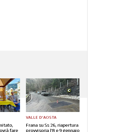
VALLE D'AOSTA
mitato,
Frana su Ss 26, riapertura
ovrà fare
provvisoria l'8 e 9 gennaio