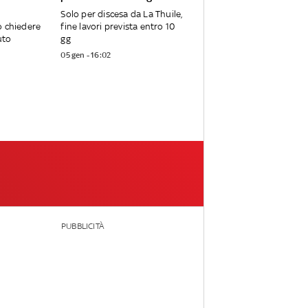
Solo per discesa da La Thuile,
o chiedere
fine lavori prevista entro 10
uto
gg
05 gen - 16:02
PUBBLICITÀ