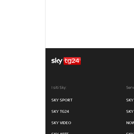
I siti Sky:
Serv
SKY SPORT
SKY
SKY TG24
SKY
SKY VIDEO
NO