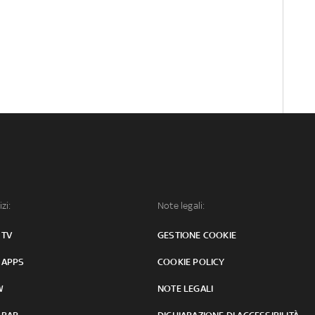
izi:
Note legali:
 TV
GESTIONE COOKIE
 APPS
COOKIE POLICY
W
NOTE LEGALI