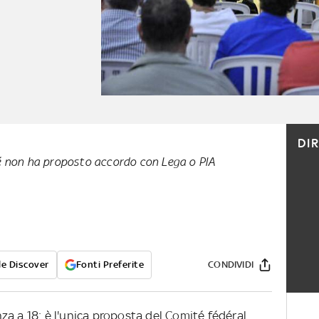
DI
é non ha proposto accordo con Lega o PlA
e Discover
Fonti Preferite
CONDIVIDI
a a 18: è l'unica proposta del Comité fédéral