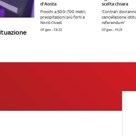
d'Aosta
scelta chiara
Fiocchi a 500-700 metri,
'Contrari dovrann
precipitazioni più forti a
cancellazione istit
Nord-Ovest
referendum'
07 gen - 13:22
07 gen - 11:21
situazione