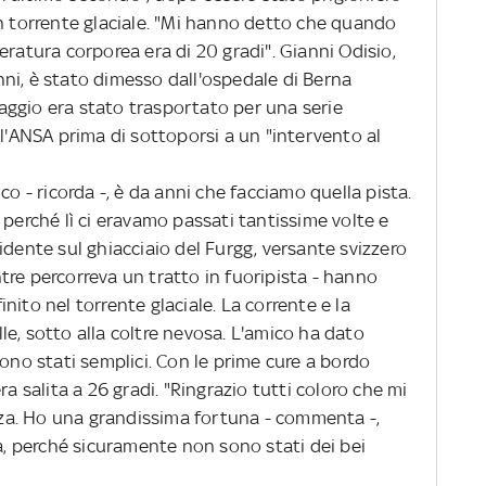
un torrente glaciale. "Mi hanno detto che quando
eratura corporea era di 20 gradi". Gianni Odisio,
ni, è stato dimesso dall'ospedale di Berna
ggio era stato trasportato per una serie
ll'ANSA prima di sottoporsi a un "intervento al
 - ricorda -, è da anni che facciamo quella pista.
 perché lì ci eravamo passati tantissime volte e
idente sul ghiacciaio del Furgg, versante svizzero
tre percorreva un tratto in fuoripista - hanno
finito nel torrente glaciale. La corrente e la
e, sotto alla coltre nevosa. L'amico ha dato
sono stati semplici. Con le prime cure a bordo
ra salita a 26 gradi. "Ringrazio tutti coloro che mi
a. Ho una grandissima fortuna - commenta -,
la, perché sicuramente non sono stati dei bei