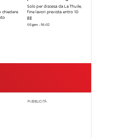
Solo per discesa da La Thuile,
o chiedere
fine lavori prevista entro 10
uto
gg
05 gen - 16:02
PUBBLICITÀ