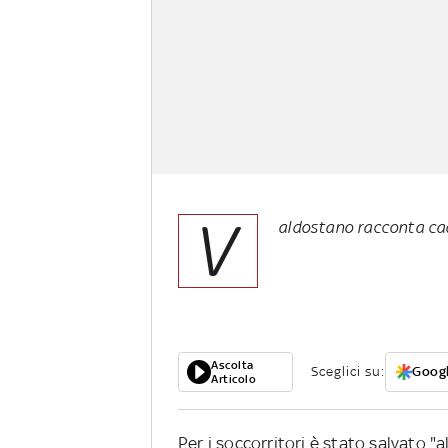
V
aldostano racconta cad
Ascolta
Sceglici su:
Googl
Articolo
Per i soccorritori è stato salvato "