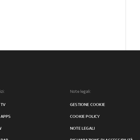
izi:
Note legali:
 TV
GESTIONE COOKIE
 APPS
COOKIE POLICY
W
NOTE LEGALI