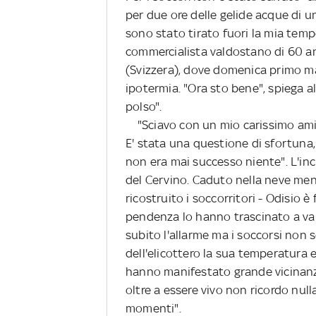
per due ore delle gelide acque di 
sono stato tirato fuori la mia temp
commercialista valdostano di 60 an
(Svizzera), dove domenica primo ma
ipotermia. "Ora sto bene", spiega a
polso".
"Sciavo con un mio carissimo amico
E' stata una questione di sfortuna,
non era mai successo niente". L'inc
del Cervino. Caduto nella neve men
ricostruito i soccorritori - Odisio è 
pendenza lo hanno trascinato a vall
subito l'allarme ma i soccorsi non 
dell'elicottero la sua temperatura e
hanno manifestato grande vicinanz
oltre a essere vivo non ricordo nul
momenti".