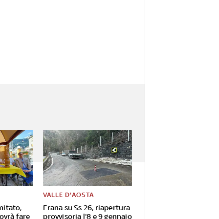
VALLE D'AOSTA
mitato,
Frana su Ss 26, riapertura
ovrà fare
provvisoria l'8 e 9 gennaio