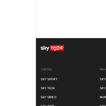
I siti Sky:
Serv
SKY SPORT
SKY
SKY TG24
SKY
SKY VIDEO
NO