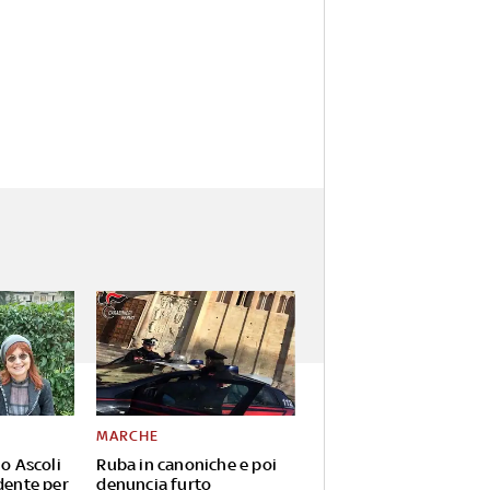
MARCHE
io Ascoli
Ruba in canoniche e poi
dente per
denuncia furto