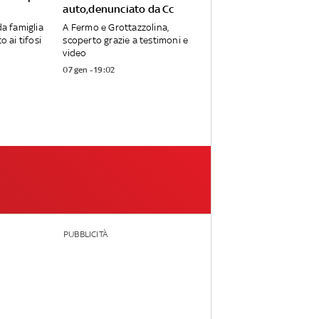
auto,denunciato da Cc
da famiglia
A Fermo e Grottazzolina,
o ai tifosi
scoperto grazie a testimoni e
video
07 gen - 19:02
PUBBLICITÀ