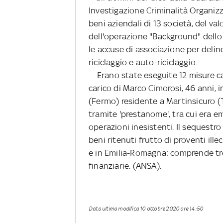
Investigazione Criminalità Organiz
beni aziendali di 13 società, del valo
dell'operazione "Background" dello 
le accuse di associazione per delinq
riciclaggio e auto-riciclaggio.
Erano state eseguite 12 misure caut
carico di Marco Cimorosi, 46 anni, 
(Fermo) residente a Martinsicuro (
tramite 'prestanome', tra cui era e
operazioni inesistenti. Il sequestro
beni ritenuti frutto di proventi ille
e in Emilia-Romagna: comprende tre
finanziarie. (ANSA).
Data ultima modifica
10 ottobre 2020 ore 14:50