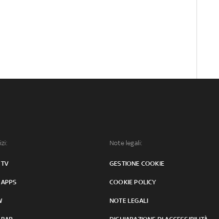
izi:
Note legali:
 TV
GESTIONE COOKIE
 APPS
COOKIE POLICY
W
NOTE LEGALI