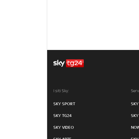
I siti Sky:
Serv
SKY SPORT
SKY
SKY TG24
SKY
SKY VIDEO
NO