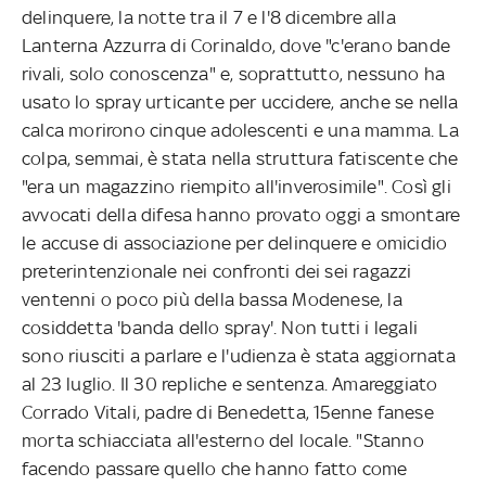
delinquere, la notte tra il 7 e l'8 dicembre alla
Lanterna Azzurra di Corinaldo, dove "c'erano bande
rivali, solo conoscenza" e, soprattutto, nessuno ha
usato lo spray urticante per uccidere, anche se nella
calca morirono cinque adolescenti e una mamma. La
colpa, semmai, è stata nella struttura fatiscente che
"era un magazzino riempito all'inverosimile". Così gli
avvocati della difesa hanno provato oggi a smontare
le accuse di associazione per delinquere e omicidio
preterintenzionale nei confronti dei sei ragazzi
ventenni o poco più della bassa Modenese, la
cosiddetta 'banda dello spray'. Non tutti i legali
sono riusciti a parlare e l'udienza è stata aggiornata
al 23 luglio. Il 30 repliche e sentenza. Amareggiato
Corrado Vitali, padre di Benedetta, 15enne fanese
morta schiacciata all'esterno del locale. "Stanno
facendo passare quello che hanno fatto come