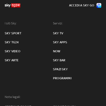
ACCEDI A SKY GO
I siti Sky:
Servizi:
SKY SPORT
SKY TV
SKY TG24
SKY APPS
SKY VIDEO
NOW
SKY ARTE
SKY BAR
SPAZI SKY
PROGRAMMI
Note legali: