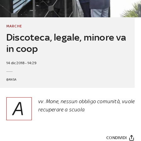
MARCHE
Discoteca, legale, minore va
in coop
14 dic 2018 - 14:29
@ANSA
A
vv. Mone, nessun obbligo comunità, vuole
recuperare a scuola
CONDIVIDI