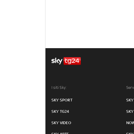
I siti Sky:
Serv
SKY SPORT
SKY
SKY TG24
SKY
SKY VIDEO
NO