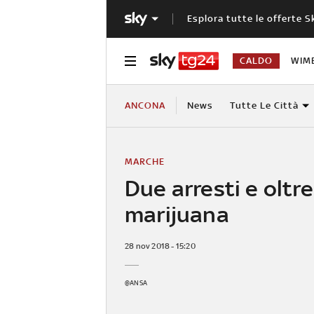
Esplora tutte le offerte S
CALDO
WIM
ANCONA
News
Tutte Le Città
MARCHE
Due arresti e oltre
marijuana
28 nov 2018 - 15:20
@ANSA