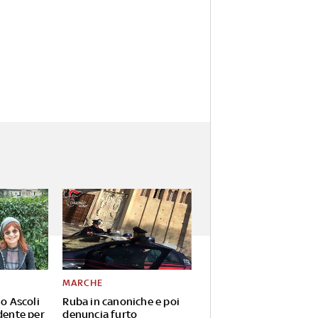
MARCHE
io Ascoli
Ruba in canoniche e poi
dente per
denuncia furto