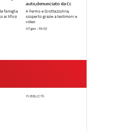
auto,denunciato da Cc
da famiglia
A Fermo e Grottazzolina,
o ai tifosi
scoperto grazie a testimoni e
video
07 gen - 19:02
PUBBLICITÀ