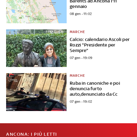
Barents ad Ancona l'11
gennaio
08 gen - 11:02
MARCHE
Calcio: calendario Ascoli per
Rozzi "Presidente per
Sempre"
07 gen - 19:09
MARCHE
Ruba in canoniche e poi
denuncia furto
auto,denunciato da Cc
07 gen - 19:02
ANCONA: I PIÙ LETTI