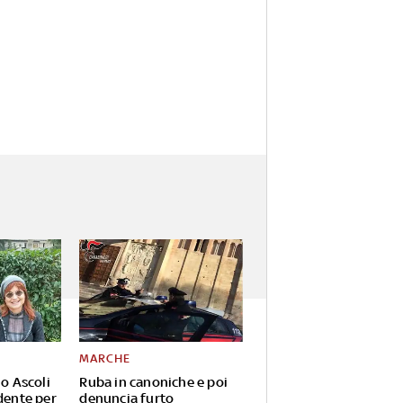
MARCHE
io Ascoli
Ruba in canoniche e poi
dente per
denuncia furto