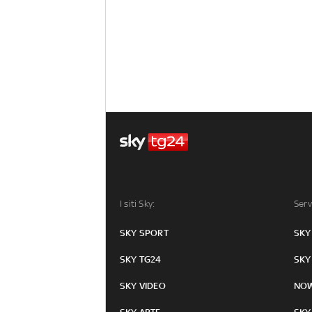
I siti Sky:
Serv
SKY SPORT
SKY
SKY TG24
SKY
SKY VIDEO
NO