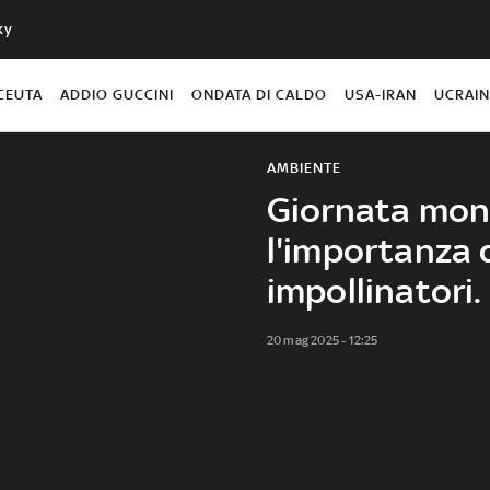
ky
CEUTA
ADDIO GUCCINI
ONDATA DI CALDO
USA-IRAN
UCRAI
AMBIENTE
Giornata mond
l'importanza d
impollinatori
20 mag 2025 - 12:25