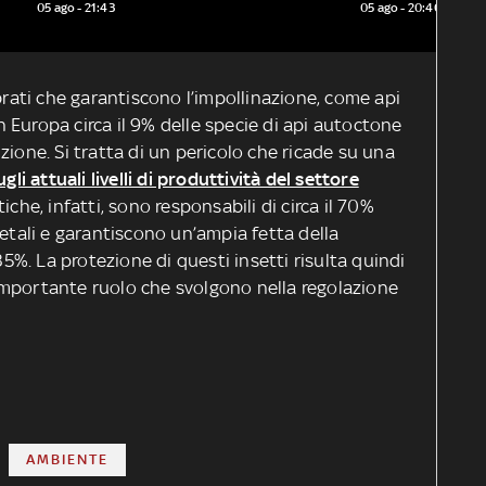
Michigan
05 ago - 21:43
05 ago - 20:46
ebrati che garantiscono l’impollinazione, come api
In Europa circa il 9% delle specie di api autoctone
zione. Si tratta di un pericolo che ricade su una
ugli attuali livelli di produttività del settore
iche, infatti, sono responsabili di circa il 70%
getali e garantiscono un’ampia fetta della
 35%. La protezione di questi insetti risulta quindi
importante ruolo che svolgono nella regolazione
AMBIENTE