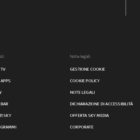
izi:
Note legali:
 TV
GESTIONE COOKIE
 APPS
COOKIE POLICY
W
NOTE LEGALI
 BAR
DICHIARAZIONE DI ACCESSIBILITÀ
ZI SKY
OFFERTA SKY MEDIA
GRAMMI
CORPORATE