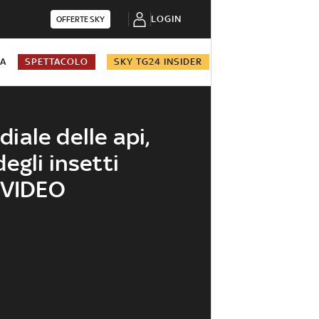
LOGIN
OFFERTE SKY
NA
SPETTACOLO
SKY TG24 INSIDER
iale delle api,
egli insetti
. VIDEO