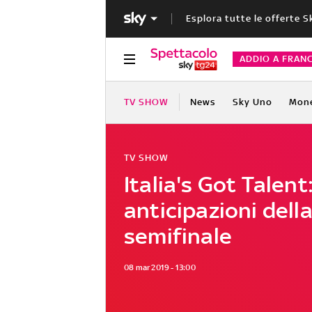
Esplora tutte le offerte S
ADDIO A FRAN
TV SHOW
News
Sky Uno
Mon
TV SHOW
Italia's Got Talent:
anticipazioni dell
semifinale
08 mar 2019 - 13:00