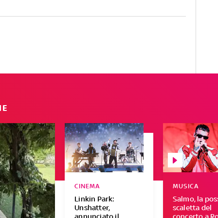
IE
CINEMA
MUSICA
Linkin Park:
Salmo, la pos
Unshatter,
scaletta del
annunciato il
concerto a Ro