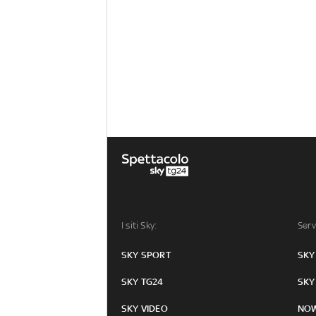
I siti Sky:
Serv
SKY SPORT
SKY
SKY TG24
SKY
SKY VIDEO
NO