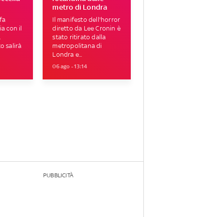
metro di Londra
fa
Il manifesto dell'horror
a con il
diretto da Lee Cronin è
.
stato ritirato dalla
o salirà
metropolitana di
Londra e...
06 ago - 13:14
PUBBLICITÀ