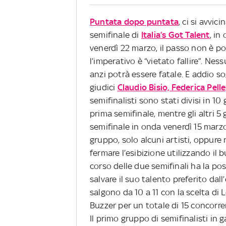
Puntata dopo puntata
, ci si avvi
semifinale di
Italia’s Got Talent
, in
venerdì 22 marzo, il passo non è p
l’imperativo è “vietato fallire”. Ne
anzi potrà essere fatale. E addio sog
giudici
Claudio Bisio, Federica Pel
semifinalisti sono stati divisi in 1
prima semifinale, mentre gli altri 
semifinale in onda venerdì 15 marzo.
gruppo, solo alcuni artisti, oppure 
fermare l’esibizione utilizzando il
corso delle due semifinali ha la pos
salvare il suo talento preferito dall
salgono da 10 a 11 con la scelta di
Buzzer per un totale di 15 concorren
Il primo gruppo di semifinalisti i