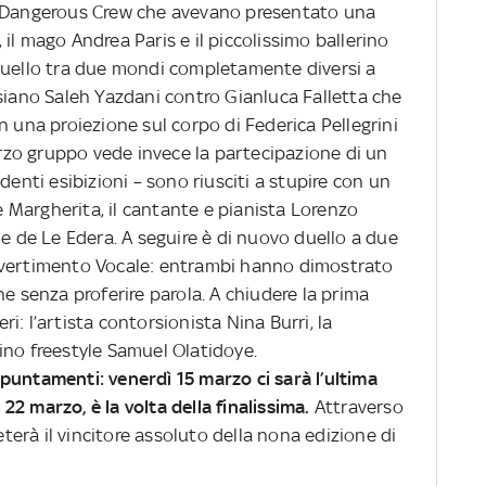
i Dangerous Crew che avevano presentato una
t, il mago Andrea Paris e il piccolissimo ballerino
duello tra due mondi completamente diversi a
rsiano Saleh Yazdani contro Gianluca Falletta che
n una proiezione sul corpo di Federica Pellegrini
terzo gruppo vede invece la partecipazione di un
denti esibizioni – sono riusciti a stupire con un
 e Margherita, il cantante e pianista Lorenzo
le de Le Edera. A seguire è di nuovo duello a due
o Divertimento Vocale: entrambi hanno dimostrato
he senza proferire parola. A chiudere la prima
: l’artista contorsionista Nina Burri, la
erino freestyle Samuel Olatidoye.
puntamenti: venerdì 15 marzo ci sarà l’ultima
l 22 marzo, è la volta della finalissima.
Attraverso
reterà il vincitore assoluto della nona edizione di