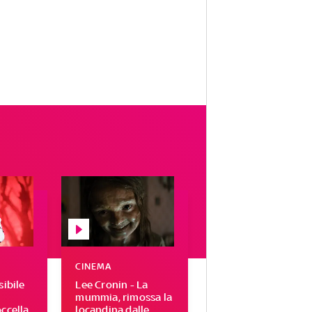
CINEMA
sibile
Lee Cronin - La
mummia, rimossa la
ccella
locandina dalle