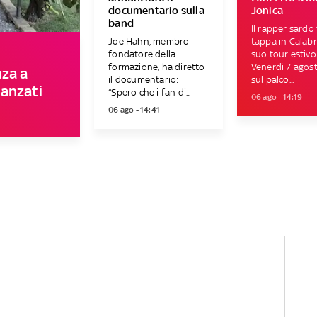
documentario sulla
Jonica
band
Il rapper sardo 
Joe Hahn, membro
tappa in Calabri
fondatore della
suo tour estivo
formazione, ha diretto
Venerdì 7 agost
nza a
il documentario:
sul palco...
anzati
“Spero che i fan di...
06 ago - 14:19
06 ago - 14:41