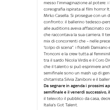
messo l’immaginazione al potere: 
coreografia ispirata al film horror I
Mirko Casella. Si prosegue con un 
confronto: il ballerino tedesco-pe
alle auditions aveva affascinato co
che raccontava la sua carriera. Il 
mix di concorrenti che – nelle prece
“colpo di scena”: i fratelli Damiano
Tronconi e la crew tutta al femmini
tra il sardo Nicola Virdis e il Cor
che il talento si può esprimere anc
semifinale sono un mash up di generi
chitarrista Silvia Zaniboni e il ball
Da segnare in agenda i prossimi ap
semifinale e il venerdì successivo, i
il televoto il pubblico da casa, dec
Italia’s Got Talent.