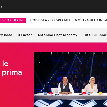
ky
CESCO GUCCINI
L'ODISSEA - LO SPECIALE
MOSTRA DEL CINEM
ey Road
X Factor
Antonino Chef Academy
Tutti Gli Show
 le
a prima