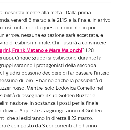
cina inesorabilmente alla meta…Dalla prima
 onda venerdì 8 marzo alle 21.15, alla finale, in arrivo
oi così lontano e da questo momento in poi
ssun errore, nessuna esitazione sarà accettata, e
no di esibirsi in finale. Chi riuscirà a convincere i
legrini, Frank Matano e Mara Maionchi
? I 28
0 gruppi. Cinque gruppi si esibiscono durante la
5 gruppi saranno i protagonisti della seconda
 I giudici possono decidere di far passare l’intero
nessuno di loro. E hanno anche la possibilità di
 buzzer rosso. Mentre, solo Lodovica Comello nel
sibilità di assegnare il suo Golden Buzzer e
’eliminazione. In sostanza i posti per la finale
 Lodovica. A questi si aggiungeranno i 4 Golden
ti che si esibiranno in diretta il 22 marzo.
n gara è composto da 3 concorrenti che hanno