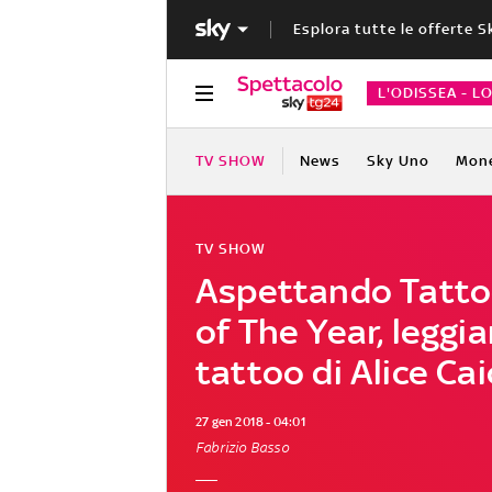
Esplora tutte le offerte S
L'ODISSEA - L
TV SHOW
News
Sky Uno
Mon
TV SHOW
Aspettando Tatto
of The Year, leggi
tattoo di Alice Cai
27 gen 2018 - 04:01
Fabrizio Basso