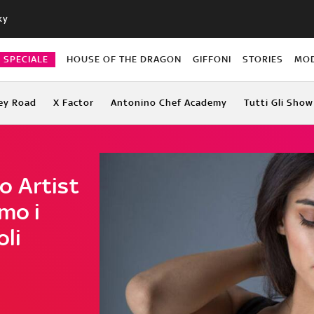
ky
O SPECIALE
HOUSE OF THE DRAGON
GIFFONI
STORIES
MO
ey Road
X Factor
Antonino Chef Academy
Tutti Gli Show
o Artist
amo i
oli