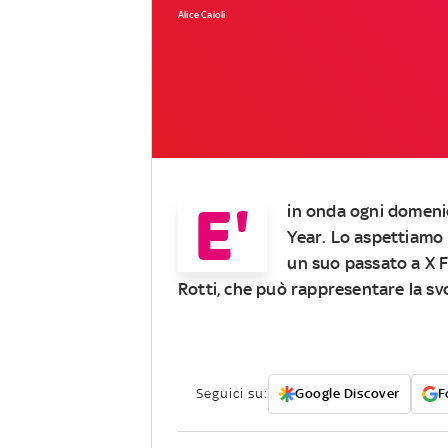
Alice Caioli
E'
in onda
ogni domenic
Year
. Lo aspettiamo
un suo passato a X F
Rotti,
che può rappresentare la svo
Seguici su:
Google Discover
F