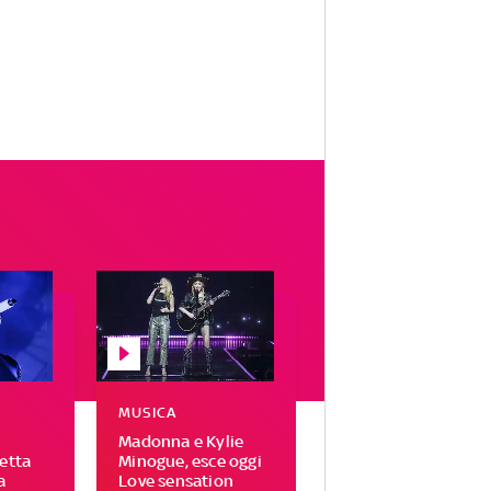
MUSICA
Madonna e Kylie
letta
Minogue, esce oggi
a
Love sensation