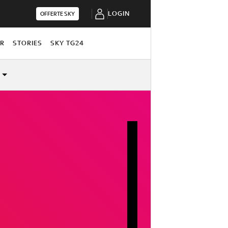
LOGIN
OFFERTE SKY
OR
STORIES
SKY TG24