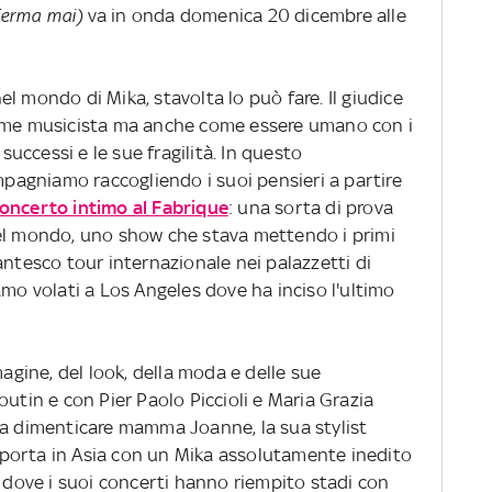
 ferma mai)
va in onda domenica 20 dicembre alle
l mondo di Mika, stavolta lo può fare. Il giudice
come musicista ma anche come essere umano con i
 successi e le sue fragilità. In questo
agniamo raccogliendo i suoi pensieri a partire
oncerto intimo al Fabrique
: una sorta di prova
nel mondo, uno show che stava mettendo i primi
antesco tour internazionale nei palazzetti di
amo volati a Los Angeles dove ha inciso l'ultimo
magine, del look, della moda e delle sue
utin e con Pier Paolo Piccioli e Maria Grazia
za dimenticare mamma Joanne, la sua stylist
ci porta in Asia con un Mika assolutamente inedito
a dove i suoi concerti hanno riempito stadi con