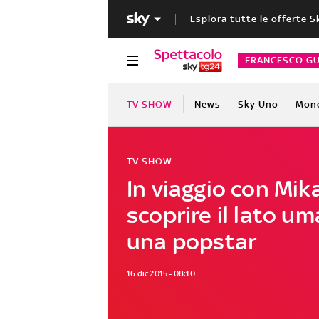
Esplora tutte le offerte S
FRANCESCO GU
TV SHOW
News
Sky Uno
Mon
TV SHOW
In viaggio con Mik
scoprire il lato um
una popstar
16 dic 2015 - 08:10