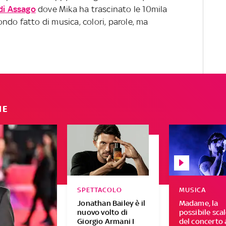
di Assago
dove Mika ha trascinato le 10mila
ndo fatto di musica, colori, parole, ma
IE
SPETTACOLO
MUSICA
Jonathan Bailey è il
Madame, la
nuovo volto di
possibile sca
Giorgio Armani I
del concerto 