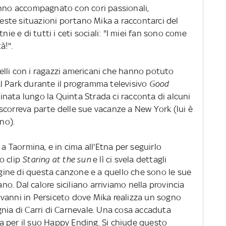
anno accompagnato con cori passionali,
ste situazioni portano Mika a raccontarci del
nie e di tutti i ceti sociali: "I miei fan sono come
à!".
quelli con i ragazzi americani che hanno potuto
l Park durante il programma televisivo
Good
inata lungo la Quinta Strada ci racconta di alcuni
scorreva parte delle sue vacanze a New York (lui è
no).
 a Taormina, e in cima all'Etna per seguirlo
o clip
Staring at the sun
e lì ci svela dettagli
rigine di questa canzone e a quello che sono le sue
. Dal calore siciliano arriviamo nella provincia
vanni in Persiceto dove Mika realizza un sogno
nia di Carri di Carnevale. Una cosa accaduta
 per il suo Happy Ending. Si chiude questo