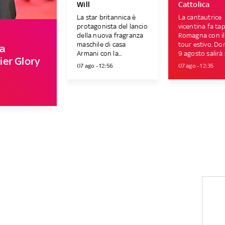
Will
Cattolica
La star britannica è
La cantautrice
protagonista del lancio
vicentina fa ta
della nuova fragranza
Romagna con il
maschile di casa
tour estivo. D
a
Armani con la...
9 agosto salirà s
er Glory
07 ago - 12:56
07 ago - 12:35