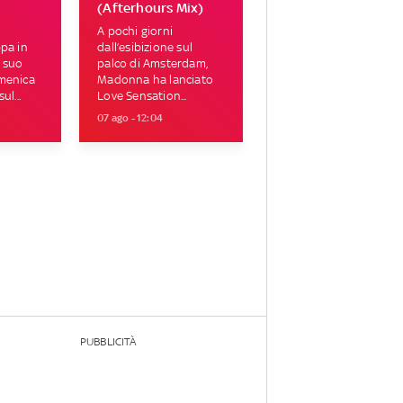
(Afterhours Mix)
A pochi giorni
ppa in
dall’esibizione sul
 suo
palco di Amsterdam,
omenica
Madonna ha lanciato
ul...
Love Sensation...
07 ago - 12:04
PUBBLICITÀ