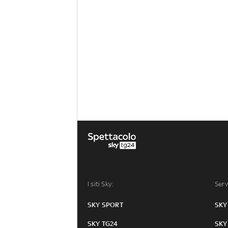
I siti Sky:
Serv
SKY SPORT
SKY
SKY TG24
SKY