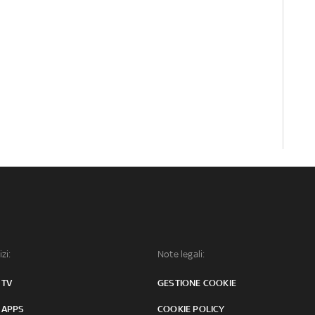
izi:
Note legali:
 TV
GESTIONE COOKIE
 APPS
COOKIE POLICY