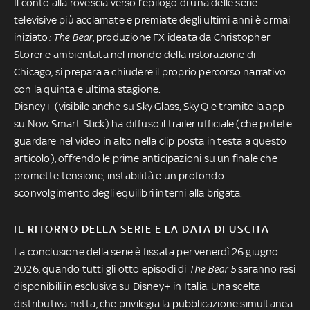
Il conto alla rovescia verso l’epilogo di una delle serie
televisive più acclamate e premiate degli ultimi anni è ormai
iniziato
:
The Bear
, produzione FX ideata da Christopher
Storer e ambientata nel mondo della ristorazione di
Chicago, si prepara a chiudere il proprio percorso narrativo
con la quinta e ultima stagione.
Disney+ (visibile anche su Sky Glass, Sky Q e tramite la app
su Now Smart Stick) ha diffuso il trailer ufficiale (che potete
guardare nel video in alto nella clip posta in testa a questo
articolo), offrendo le prime anticipazioni su un finale che
promette tensione, instabilità e un profondo
sconvolgimento degli equilibri interni alla brigata.
IL RITORNO DELLA SERIE E LA DATA DI USCITA
La conclusione della serie è fissata per venerdì 26 giugno
2026, quando tutti gli otto episodi di
The Bear 5
saranno resi
disponibili in esclusiva su Disney+ in Italia. Una scelta
distributiva netta, che privilegia la pubblicazione simultanea