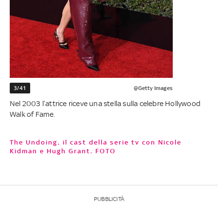
3/41
@Getty Images
Nel 2003 l’attrice riceve una stella sulla celebre Hollywood
Walk of Fame.
The Undoing, il cast della serie tv con Nicole
Kidman e Hugh Grant. FOTO
PUBBLICITÀ