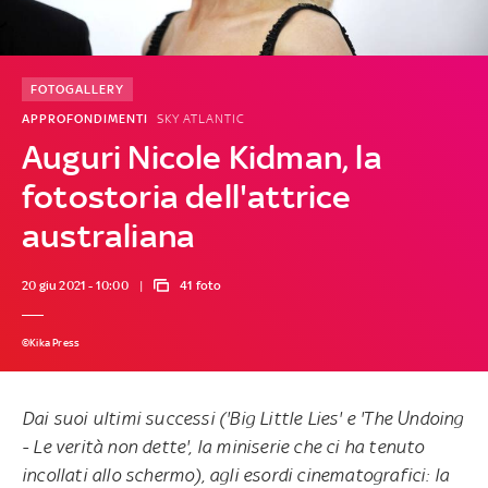
FOTOGALLERY
APPROFONDIMENTI
SKY ATLANTIC
Auguri Nicole Kidman, la
fotostoria dell'attrice
australiana
20 giu 2021 - 10:00
41 foto
©Kika Press
Dai suoi ultimi successi ('Big Little Lies' e 'The Undoing
- Le verità non dette', la miniserie che ci ha tenuto
incollati allo schermo), agli esordi cinematografici: la