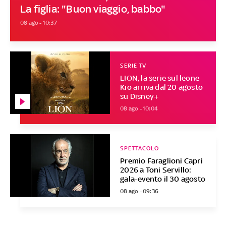
La figlia: "Buon viaggio, babbo"
08 ago - 10:37
SERIE TV
LION, la serie sul leone
Kio arriva dal 20 agosto
su Disney+
08 ago - 10:04
SPETTACOLO
Premio Faraglioni Capri
2026 a Toni Servillo:
gala-evento il 30 agosto
08 ago - 09:36