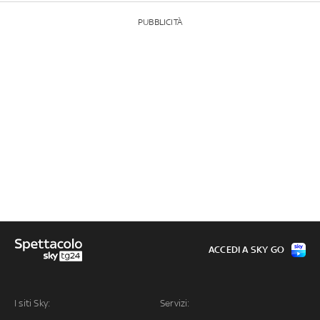
PUBBLICITÀ
ACCEDI A SKY GO
I siti Sky:
Servizi: