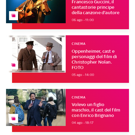
Francesco Guccini, il
cantastorie principe
della canzone d'autore
06 ago - 11:00
CINEMA
Oppenheimer, cast e
personaggi del film di
Christopher Nolan.
FOTO
05 ago - 14:00
CINEMA
Volevo un figlio
maschio, il cast del film
con Enrico Brignano
04 ago - 18:17