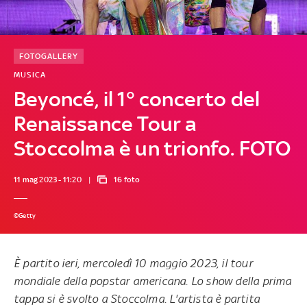
FOTOGALLERY
MUSICA
Beyoncé, il 1° concerto del
Renaissance Tour a
Stoccolma è un trionfo. FOTO
11 mag 2023 - 11:20
16 foto
©Getty
È partito ieri, mercoledì 10 maggio 2023, il tour
mondiale della popstar americana. Lo show della prima
tappa si è svolto a Stoccolma. L'artista è partita