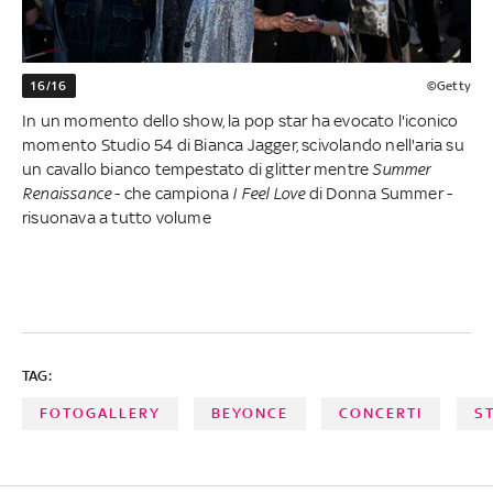
16/16
©Getty
In un momento dello show, la pop star ha evocato l'iconico
momento Studio 54 di Bianca Jagger, scivolando nell'aria su
un cavallo bianco tempestato di glitter mentre
Summer
Renaissance
- che campiona
I Feel Love
di Donna Summer -
risuonava a tutto volume
TAG:
FOTOGALLERY
BEYONCE
CONCERTI
S