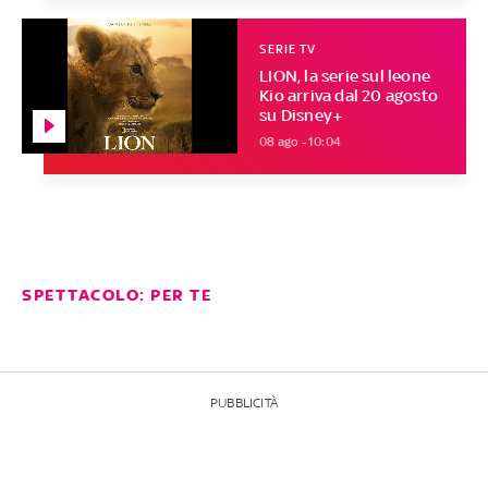
SERIE TV
LION, la serie sul leone
Kio arriva dal 20 agosto
su Disney+
08 ago - 10:04
SPETTACOLO: PER TE
PUBBLICITÀ