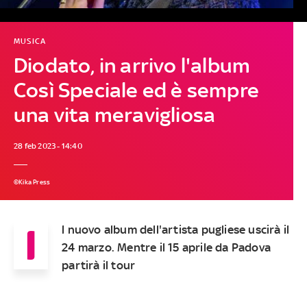
MUSICA
Diodato, in arrivo l'album
Così Speciale ed è sempre
una vita meravigliosa
28 feb 2023 - 14:40
©Kika Press
I
l nuovo album dell'artista pugliese uscirà il
24 marzo. Mentre il 15 aprile da Padova
partirà il tour