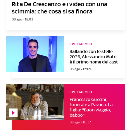
Rita De Crescenzo e i video con una
scimmia: che cosa si sa finora
08 ago - 15:03
SPETTACOLO
Ballando con le stelle
2026, Alessandro Matri
è il primo nome del cast
08 ago - 12:09
SPETTACOLO
Francesco Guccini,
funerale a Pavana. La
figlia: "Buon viaggio,
babbo"
08 ago - 10:37