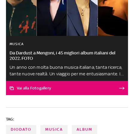
MUSICA
Da Dardust a Mengoni, i 45 migliori album italiani del
2022. FOTO
Un anno con molta buona musica italiana, tanta ricerca,
tante nuove realtà. Un viaggio per me entusiasmante. Il
mio album preferito del 2022 è Duality di Dardust. Dario
Faini ha declinato le sue due anime in altrettanti lavori e
Vai alla Fotogallery
sempre più si conferma l'anarchico vincente della
musica. Le segnalazioni sono 45 e non è una classifica:
c'è un vincitore, Dardust, e 44 secondi a pari merito.
Possono apparire tanti ma se guardate quanti dischi
TAG:
sono usciti siamo ai decimali SELEZIONE DEGLI ALBUM A
CURA DI FABRIZIO BASSO
DIODATO
MUSICA
ALBUM