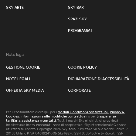
SKY ARTE
SKY BAR
SPAZI SKY
PROGRAMMI
Note legali:
GESTIONE COOKIE
COOKIE POLICY
NOTE LEGALI
DICHIARAZIONE DI ACCESSIBILITÀ
OFFERTA SKY MEDIA
CORPORATE
Per il consumatore clicca qui per i
Moduli, Condizioni contrattuali
,
Privacy &
Cookies
,
informazioni sulle modifiche contrattuali
o per
trasparenza
tariffaria
,
assistenza
e
contatti
. Tutti i marchi Sky e i diritti di proprietà
intellettuale in essi contenuti, sono di proprietà di Sky international AG e sono
utilizzati su licenza. Copyright 2026 Sky Italia - Sky Italia Srl Via Monte Penice, 7 -
20138 Milano P.IVA 04619241005. SkyTG24: ISSN 3035-1537 e SkySport: ISSN