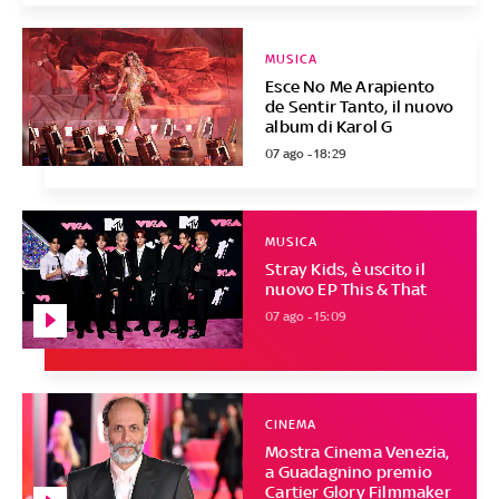
MUSICA
Esce No Me Arapiento
de Sentir Tanto, il nuovo
album di Karol G
07 ago - 18:29
MUSICA
Stray Kids, è uscito il
nuovo EP This & That
07 ago - 15:09
CINEMA
Mostra Cinema Venezia,
a Guadagnino premio
Cartier Glory Filmmaker