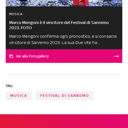
MUSICA
Marco Mengoni è il vincitore del Festival di Sanremo
2023. FOTO
Marco Mengoni conferma ogni pronostico, e si consacra
vincitore di Sanremo 2023. La sua Due vite ha
conquistato tutti, sin dalla prima sera
Vai alla Fotogallery
TAG:
MUSICA
FESTIVAL DI SANREMO