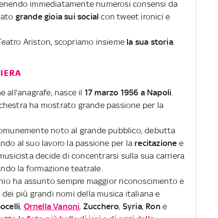
ttenendo immediatamente numerosi consensi da
tato
grande gioia sui social
con tweet ironici e
l Teatro Ariston, scopriamo insieme
la sua storia
.
RIERA
 all’anagrafe, nasce il
17 marzo 1956 a Napoli
.
’orchestra ha mostrato grande passione per la
 comunemente noto al grande pubblico, debutta
ndo al suo lavoro la passione per la
recitazione
e
usicista decide di concentrarsi sulla sua carriera
do la formazione teatrale.
io ha assunto sempre maggior riconoscimento e
dei più grandi nomi della musica italiana e
ocelli
,
Ornella Vanoni
,
Zucchero
,
Syria
,
Ron
e