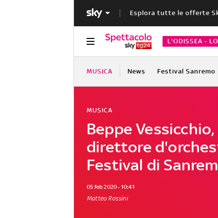
Esplora tutte le offerte S
L'ODISSEA - L
MUSICA
News
Festival Sanremo
MUSICA
Beppe Vessicchio, c
direttore d'orches
Festival di Sanre
05 feb 2020 - 10:41
Matteo Rossini