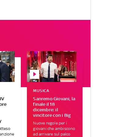
MUSICA
IV
Sanremo Giovani, la
tore
finale il 18
r
dicembre: il
vincitore con i Big
y
Nuove regole per i
atteso
giovani che ambiscono
tenzione
ad arrivare sul palco