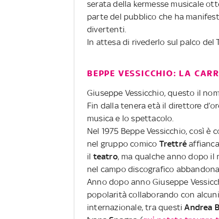
serata della kermesse musicale o
parte del pubblico che ha manifes
divertenti.
In attesa di rivederlo sul palco de
BEPPE VESSICCHIO: LA CAR
Giuseppe Vessicchio, questo il nome
Fin dalla tenera età il direttore d
musica e lo spettacolo.
Nel 1975 Beppe Vessicchio, così è
nel gruppo comico
Trettré
affianca
il
teatro
, ma qualche anno dopo il m
nel campo discografico abbandonan
Anno dopo anno Giuseppe Vessicch
popolarità collaborando con alcuni 
internazionale, tra questi
Andrea B