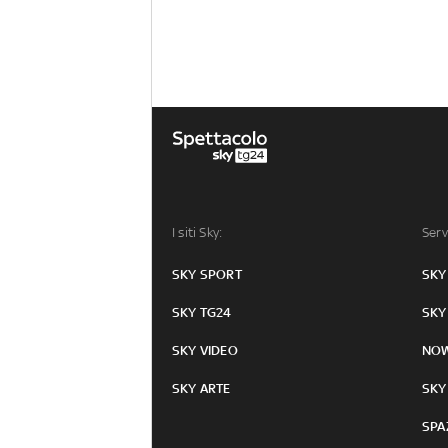
I siti Sky:
Serv
SKY SPORT
SKY
SKY TG24
SKY
SKY VIDEO
NO
SKY ARTE
SKY
SPA