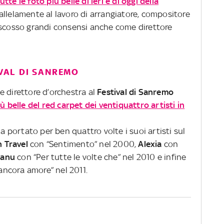
tte le foto più belle di ieri e di oggi della
rallelamente al lavoro di arrangiatore, compositore
iscosso grandi consensi anche come direttore
IVAL DI SANREMO
e direttore d’orchestra al
Festival di Sanremo
ù belle del red carpet dei ventiquattro artisti in
ha portato per ben quattro volte i suoi artisti sul
n Travel
con “Sentimento” nel 2000,
Alexia
con
canu
con “Per tutte le volte che” nel 2010 e infine
ncora amore” nel 2011.