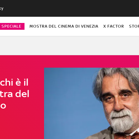
ky
O SPECIALE
MOSTRA DEL CINEMA DI VENEZIA
X FACTOR
STO
hi è il
tra del
mo