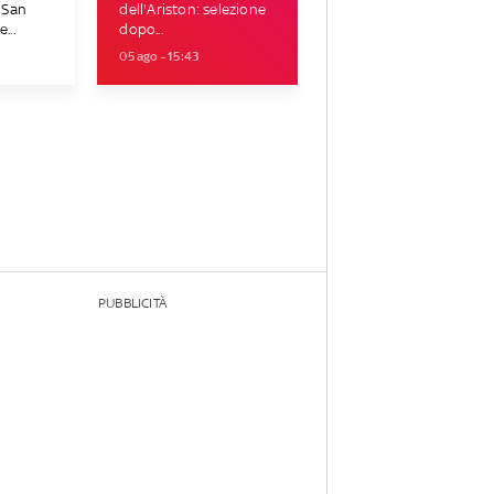
i San
dell'Ariston: selezione
...
dopo...
05 ago - 15:43
PUBBLICITÀ