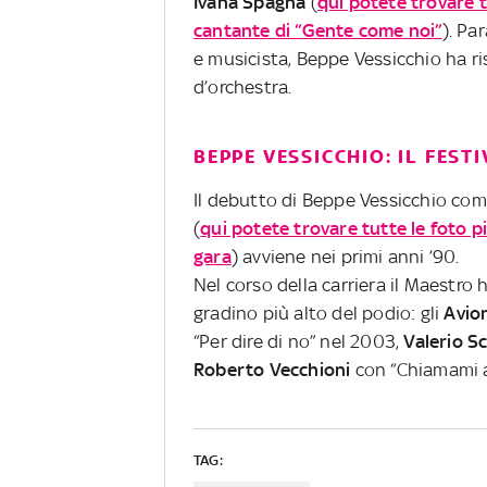
Ivana Spagna
(
qui potete trovare tu
cantante di “Gente come noi”
). Pa
e musicista, Beppe Vessicchio ha r
d’orchestra.
BEPPE VESSICCHIO: IL FEST
Il debutto di Beppe Vessicchio com
(
qui potete trovare tutte le foto pi
gara
) avviene nei primi anni ’90.
Nel corso della carriera il Maestro 
gradino più alto del podio: gli
Avio
“Per dire di no” nel 2003,
Valerio S
Roberto Vecchioni
con “Chiamami a
TAG: