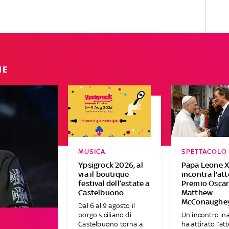
IE
MUSICA
SPETTACOLO
Ypsigrock 2026, al
Papa Leone X
via il boutique
incontra l'at
festival dell’estate a
Premio Osca
Castelbuono
Matthew
McConaughe
Dal 6 al 9 agosto il
borgo siciliano di
Un incontro in
Castelbuono torna a
ha attirato l’at