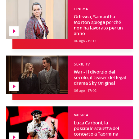
CINEMA
Odissea, Samantha
Morton spiega perché
non ha lavorato per un
anno
06 ago - 19:13
SERIE TV
War - Il divorzio del
secolo, il teaser del legal
drama Sky Original
06 ago - 17:02
MUSICA
Luca Carboni, la
possibile scaletta del
concerto a Taormina