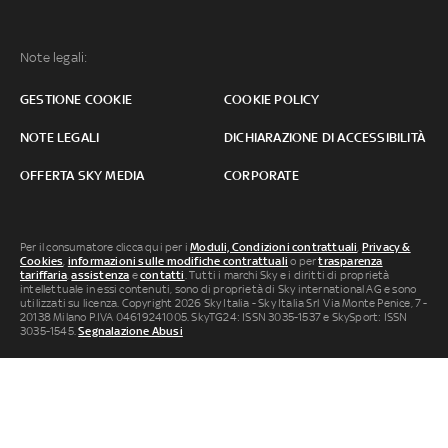
Note legali:
GESTIONE COOKIE
COOKIE POLICY
NOTE LEGALI
DICHIARAZIONE DI ACCESSIBILITÀ
OFFERTA SKY MEDIA
CORPORATE
Per il consumatore clicca qui per i
Moduli, Condizioni contrattuali
,
Privacy &
Cookies
,
informazioni sulle modifiche contrattuali
o per
trasparenza
tariffaria
,
assistenza
e
contatti
. Tutti i marchi Sky e i diritti di proprietà
intellettuale in essi contenuti, sono di proprietà di Sky international AG e sono
utilizzati su licenza. Copyright 2026 Sky Italia - Sky Italia Srl Via Monte Penice, 7 -
20138 Milano P.IVA 04619241005. SkyTG24: ISSN 3035-1537 e SkySport: ISSN
3035-1545.
Segnalazione Abusi