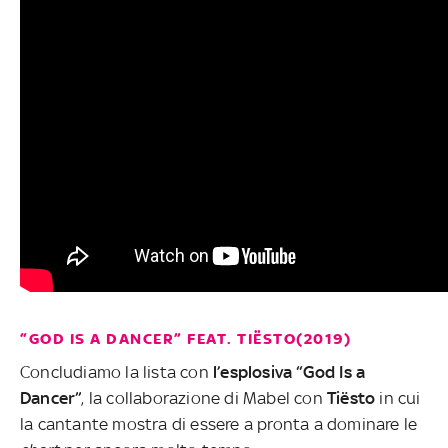
“GOD IS A DANCER” FEAT. TIËSTO(2019)
Concludiamo la lista con
l’esplosiva “God Is a
Dancer”
, la collaborazione di Mabel con
Tiësto
in cui
la cantante mostra di essere a pronta a dominare le