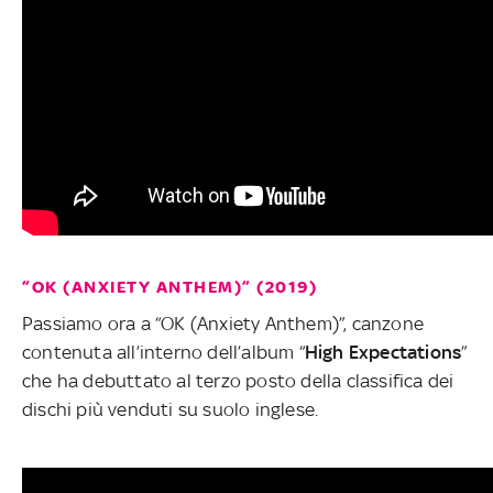
“OK (ANXIETY ANTHEM)” (2019)
Passiamo ora a “OK (Anxiety Anthem)”, canzone
contenuta all’interno dell’album “
High Expectations
”
che ha debuttato al terzo posto della classifica dei
dischi più venduti su suolo inglese.