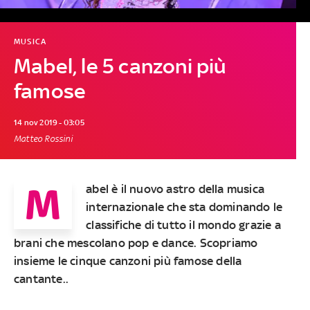
MUSICA
Mabel, le 5 canzoni più
famose
14 nov 2019 - 03:05
Matteo Rossini
M
abel
è
il nuovo astro della musica
internazionale
che sta dominando le
classifiche
di tutto il mondo grazie a
brani che mescolano pop e dance. Scopriamo
insieme
le cinque canzoni più famose della
cantante.
.