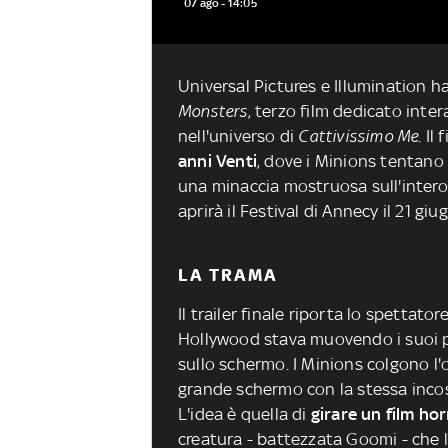
07 ago - 14:05
Universal Pictures e Illumination ha
Monsters
, terzo film dedicato inter
nell'universo di
Cattivissimo Me
. Il
anni Venti
, dove i Minions tentano
una minaccia mostruosa sull'intero
aprirà il Festival di Annecy il 21 giu
LA TRAMA
Il trailer finale riporta lo spettator
Hollywood stava muovendo i suoi pr
sullo schermo. I Minions colgono l'
grande schermo con la stessa incos
L'idea è quella di
girare un film hor
creatura - battezzata Goomi - che li