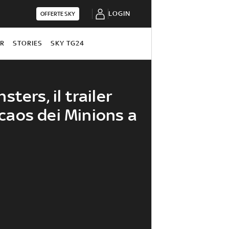
LOGIN
OFFERTE SKY
OR
STORIES
SKY TG24
ters, il trailer
l caos dei Minions a