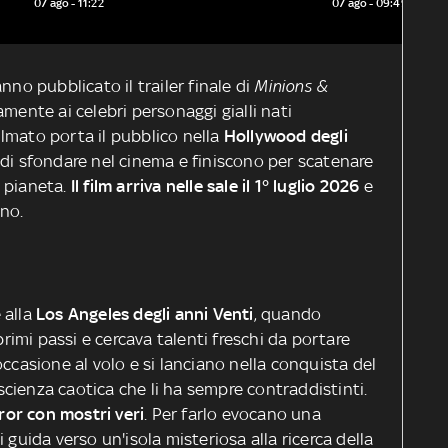
07 ago - 11:22
07 ago - 09:49
nno pubblicato il trailer finale di
Minions &
amente ai celebri personaggi gialli nati
 filmato porta il pubblico nella
Hollywood degli
 di sfondare nel cinema e finiscono per scatenare
 pianeta.
Il film arriva nelle sale il 1° luglio 2026
e
gno.
e alla
Los Angeles degli anni Venti
, quando
imi passi e cercava talenti freschi da portare
occasione al volo e si lanciano nella conquista del
cienza caotica che li ha sempre contraddistinti.
ror con mostri veri
. Per farlo evocano una
 guida verso un'isola misteriosa alla ricerca della