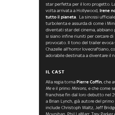
star perfetta per il loro progetto. 
volta arrivata a Hollywood,
Irene n
tutto il pianeta
. La sinossi ufficia
turbolenta e assurda di come i Mi
diventati star del cinema, abbiano
si siano infine riuniti per cercare d
provocato. Il tono del trailer evoc
Chazelle all'horror lovecraftiano, 
adorabile destinata a diventare il
IL CAST
Alla regia torna
Pierre Coffin
, che a
Me
e il primo
Minions
, e che come s
franchise fin dal loro debutto nel 
a Brian Lynch, già autore del prim
include Christoph Waltz, Jeff Brid
Moynihan, Phil LaMarr, Trey Parker e