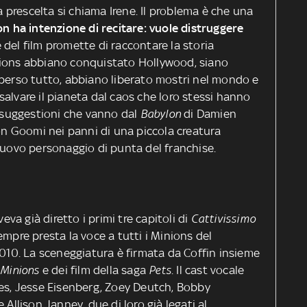
La prescelta si chiama Irene. Il problema è che una
on ha intenzione di recitare: vuole distruggere
le del film promette di raccontare la storia
nions abbiano conquistato Hollywood, siano
 perso tutto, abbiano liberato mostri nel mondo e
i salvare il pianeta dal caos che loro stessi hanno
a suggestioni che vanno dal
Babylon
di Damien
con Goomi nei panni di una piccola creatura
 nuovo personaggio di punta del franchise.
veva già diretto i primi tre capitoli di
Cattivissimo
empre presta la voce a tutti i Minions del
2010. La sceneggiatura è firmata da Coffin insieme
o
Minions
e dei film della saga
Pets
. Il cast vocale
ges, Jesse Eisenberg, Zoey Deutch, Bobby
 Allison Janney, due di loro già legati al