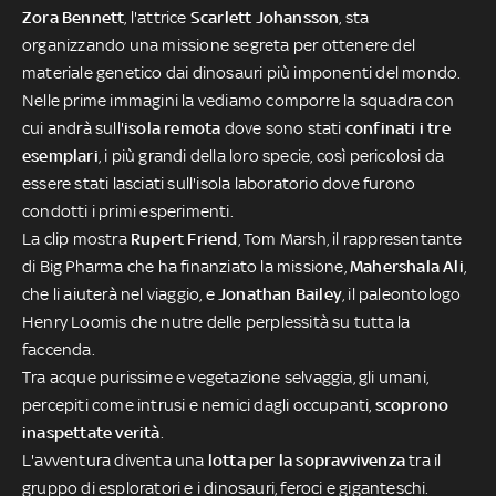
Zora Bennett
, l'attrice
Scarlett Johansson
, sta
organizzando una missione segreta per ottenere del
materiale genetico dai dinosauri più imponenti del mondo.
Nelle prime immagini la vediamo comporre la squadra con
cui andrà sull'
isola remota
dove sono stati
confinati i tre
esemplari
, i più grandi della loro specie, così pericolosi da
essere stati lasciati sull'isola laboratorio dove furono
condotti i primi esperimenti.
La clip mostra
Rupert Friend
, Tom Marsh, il rappresentante
di Big Pharma che ha finanziato la missione,
Mahershala Ali
,
che li aiuterà nel viaggio, e
Jonathan Bailey
, il paleontologo
Henry Loomis che nutre delle perplessità su tutta la
faccenda.
Tra acque purissime e vegetazione selvaggia, gli umani,
percepiti come intrusi e nemici dagli occupanti,
scoprono
inaspettate verità
.
L'avventura diventa una
lotta per la sopravvivenza
tra il
gruppo di esploratori e i dinosauri, feroci e giganteschi.