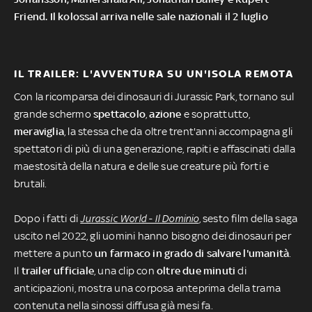
Friend. Il kolossal arriva nelle sale nazionali il 2 luglio
IL TRAILER: L'AVVENTURA SU UN'ISOLA REMOTA
Con la ricomparsa dei dinosauri di Jurassic Park, tornano sul
grande schermo
spettacolo
,
azione
e soprattutto,
meraviglia
, la stessa che da oltre trent'anni accompagna gli
spettatori di più di una generazione, rapiti e affascinati dalla
maestosità della natura e delle sue creature più forti e
brutali.
Dopo i fatti di
Jurassic World - Il Dominio
, sesto film della saga
uscito nel 2022, gli uomini hanno bisogno dei dinosauri per
mettere a punto
un farmaco in grado di salvare l'umanità
.
Il
trailer ufficiale
, una clip con
oltre due minuti
di
anticipazioni, mostra una corposa anteprima della trama
contenuta nella sinossi diffusa già mesi fa.