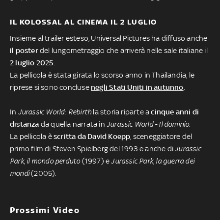
IL KOLOSSAL AL CINEMA IL 2 LUGLIO
Insieme al trailer esteso, Universal Pictures ha diffuso anche
il poster
del lungometraggio che arriverà nelle sale italiane il
2 luglio 2025
.
La pellicola è stata girata lo scorso anno in Thailandia, le
riprese si sono concluse
negli Stati Uniti in autunno
.
In
Jurassic World: Rebirth
la storia riparte a
cinque anni di
distanza
da quella narrata in
Jurassic World - Il dominio
.
La pellicola è
scritta da David Koepp
, sceneggiatore del
primo film di Steven Spielberg del 1993 e anche di
Jurassic
Park, il mondo perduto
(1997) e
Jurassic Park, la guerra dei
mondi
(2005).
Prossimi Video