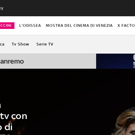
ky
CCINI
L'ODISSEA
MOSTRA DEL CINEMA DI VENEZIA
X FACT
ca
Tv Show
Serie TV
 Sanremo
a
 tv con
 di