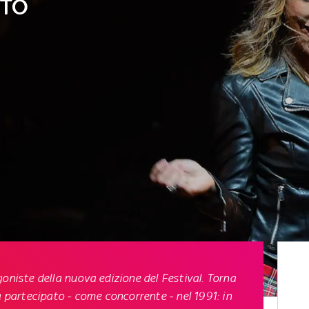
OTO
oniste della nuova edizione del Festival. Torna
à partecipato - come concorrente - nel 1991: in