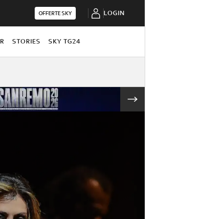
LOGIN
OFFERTE SKY
OR
STORIES
SKY TG24