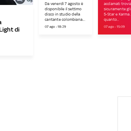
Da venerdì 7 agosto è
acclamati trov
disponibile il settimo
sicuramente gl
disco in studio della
5-Star e Karma.
cantante colombiana....
quanto...
a
07 ago - 18:29
07 ago - 15:09
Light di