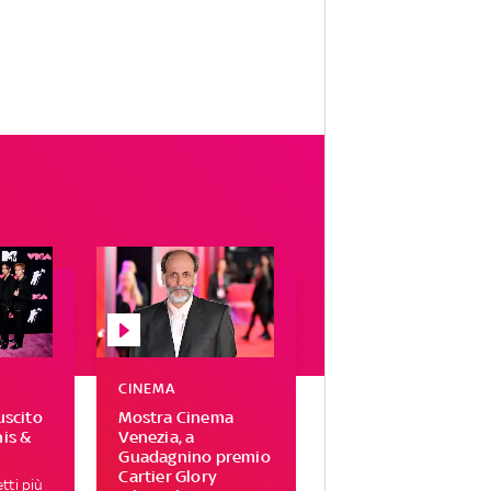
CINEMA
uscito
Mostra Cinema
his &
Venezia, a
Guadagnino premio
Cartier Glory
tti più