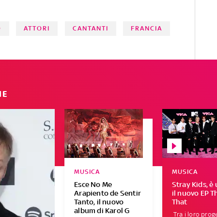
L'elenco e le date di uscita da
segnare in agenda A cura di
Vittoria Romagnuolo
O
ATTORI
CANTANTI
FRANCIA
IE
MUSICA
MUSICA
Esce No Me
Stray Kids, è 
Arapiento de Sentir
il nuovo EP T
Tanto, il nuovo
That
album di Karol G
Tra i loro proge