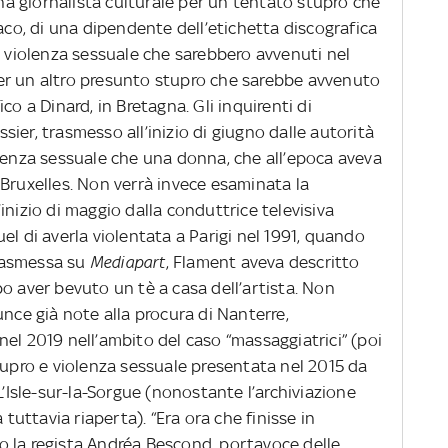
 giornalista culturale per un tentato stupro che
o, di una dipendente dell’etichetta discografica
i violenza sessuale che sarebbero avvenuti nel
er un altro presunto stupro che sarebbe avvenuto
co a Dinard, in Bretagna. Gli inquirenti di
ier, trasmesso all’inizio di giugno dalle autorità
olenza sessuale che una donna, che all’epoca aveva
 Bruxelles. Non verrà invece esaminata la
inizio di maggio dalla conduttrice televisiva
el di averla violentata a Parigi nel 1991, quando
trasmessa su
Mediapart
, Flament aveva descritto
o aver bevuto un tè a casa dell’artista. Non
unce già note alla procura di Nanterre,
el 2019 nell’ambito del caso “massaggiatrici” (poi
tupro e violenza sessuale presentata nel 2015 da
L’Isle-sur-la-Sorgue (nonostante l’archiviazione
 tuttavia riaperta). “Era ora che finisse in
 la regista Andréa Bescond, portavoce delle