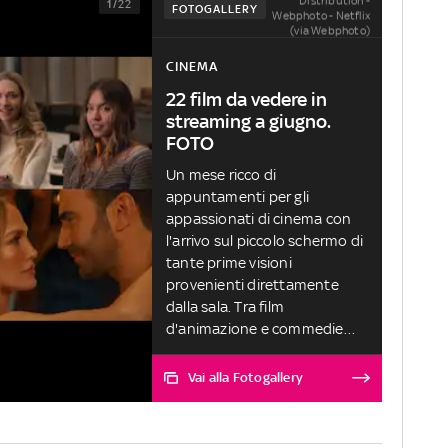
Distribution -
1/22
FOTOGALLERY
Webphoto - Netflix
(via Webphoto)
CINEMA
22 film da vedere in
streaming a giugno.
FOTO
Un mese ricco di
appuntamenti per gli
appassionati di cinema con
l'arrivo sul piccolo schermo di
tante prime visioni
provenienti direttamente
dalla sala. Tra film
d'animazione e commedie
per tutta la famiglia, film
d'azione, biopic e drammi
Vai alla Fotogallery
sentimentali, ci sono molte
novità anche per gli amanti
della rom-com di tutte le età.