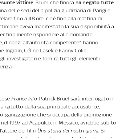
esunte vittime
. Bruel, che finora
ha negato tutte
na delle sedi della polizia giudiziaria di Parigi e
lare fino a 48 ore, cioè fino alla mattina di
ettimane aveva manifestato la sua disponibilità a
oter finalmente rispondere alle domande
e, dinanzi all’autorità competente”, hanno
e Ingrain, Céline Lasek e Fanny Colin.
i investigatori e fornirà tutti gli elementi
enza”.
ncese
France Info
, Patrick Bruel sarà interrogato in
anzitutto dalla sua principale accusatrice,
(l’organizzazione che si occupa della promozione
e nel 1997 ad Acapulco, in Messico, avrebbe subito
l’attore del film
Una storia dei nostri giorni
. Si