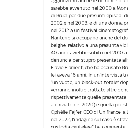
aggiungono anche le denunce di una
sarebbe avvenuto nel 2000 a Monac
di Bruel per due presunti episodi d
2002 e nel 2003, e di una donna p
nel 2012 a un festival cinematografi
Nanterre si occupano anche del doss
belghe, relativo a una presunta vi
40 anni, avrebbe subito nel 2010 a
denuncia per stupro presentata all’
Flavie Flament, che ha accusato Bru
lei aveva 16 anni. In un’intervista 
“un vuoto, un black-out totale” dop
verranno inoltre trattate altre den
rispettivamente quelle presentate n
archiviato nel 2020) e quella per s
Ophélie Fajfer, CEO di Unifrance, a 
nel 2022, l’indagine sul caso è stata
custodia cautelare”, ha commentato