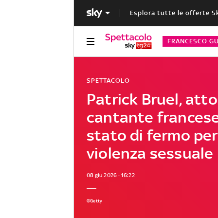
Esplora tutte le offerte S
FRANCESCO GU
SPETTACOLO
Patrick Bruel, atto
cantante francese
stato di fermo pe
violenza sessuale
08 giu 2026 - 16:22
©Getty