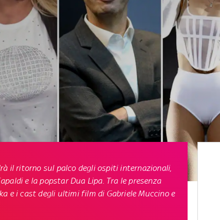
 il ritorno sul palco degli ospiti internazionali,
paldi e la popstar Dua Lipa. Tra le presenza
 e i cast degli ultimi film di Gabriele Muccino e