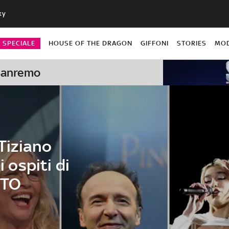
ky
O SPECIALE
HOUSE OF THE DRAGON
GIFFONI
STORIES
MO
 Sanremo
 Tiziano
i ospiti di
OTO