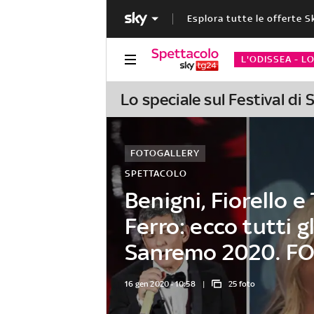
Esplora tutte le offerte S
L'ODISSEA - L
Lo speciale sul Festival di
FOTOGALLERY
SPETTACOLO
Benigni, Fiorello e
Ferro: ecco tutti gl
Sanremo 2020. F
16 gen 2020 - 10:58
25 foto