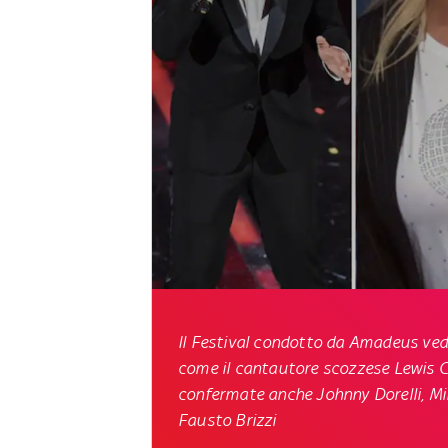
Il Festival condotto da Amadeus vedrà
come il cantautore scozzese Lewis Ca
confermate anche Johnny Dorelli, Mika
Fausto Brizzi