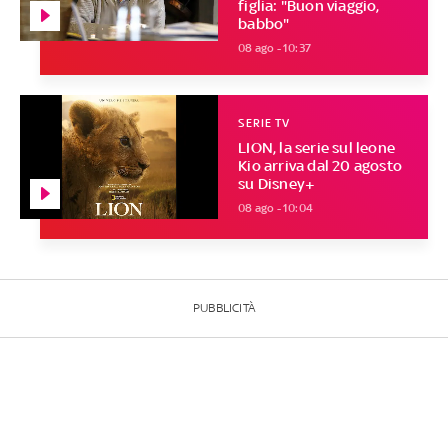
figlia: "Buon viaggio,
babbo"
08 ago - 10:37
SERIE TV
LION, la serie sul leone
Kio arriva dal 20 agosto
su Disney+
08 ago - 10:04
PUBBLICITÀ