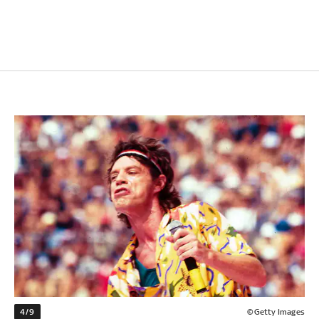
4/9
©Getty Images