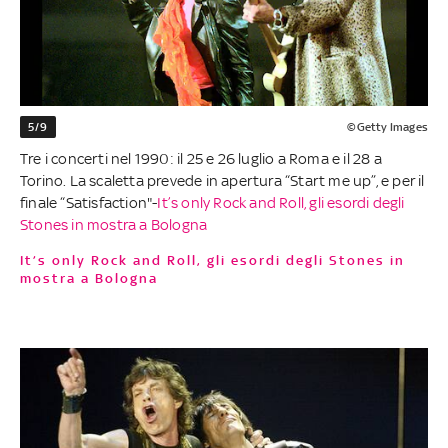
5/9
©Getty Images
Tre i concerti nel 1990: il 25 e 26 luglio a Roma e il 28 a
Torino. La scaletta prevede in apertura “Start me up”, e per il
finale “Satisfaction"-
It’s only Rock and Roll, gli esordi degli
Stones in mostra a Bologna
It’s only Rock and Roll, gli esordi degli Stones in
mostra a Bologna