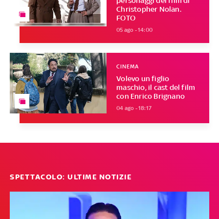
personaggi del film di
Christopher Nolan.
FOTO
05 ago - 14:00
CINEMA
Volevo un figlio
maschio, il cast del film
con Enrico Brignano
04 ago - 18:17
SPETTACOLO: ULTIME NOTIZIE