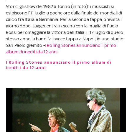
Storici gli show del 1982 a Torino (in foto): i musicisti si
esibiscono l’11 luglio a poche ore dalla finale dei mondiali di
calcio tra Italia e Germania. Per la seconda tappa, prevista il
giorno dopo, Jagger entra in scena con la maglia di Paolo
Rossi per omaggiare la vittoria dell’Italia. Il 17 luglio di quello
stesso anno la band fa invece tappa a Napoli, in uno stadio
San Paolo gremito -
I Rolling Stones annunciano il primo
album di inediti da 12 anni
I Rolling Stones annunciano il primo album di
inediti da 12 anni