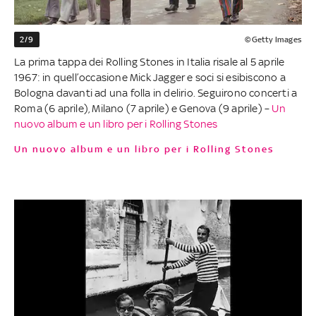
2/9
©Getty Images
La prima tappa dei Rolling Stones in Italia risale al 5 aprile
1967: in quell’occasione Mick Jagger e soci si esibiscono a
Bologna davanti ad una folla in delirio. Seguirono concerti a
Roma (6 aprile), Milano (7 aprile) e Genova (9 aprile) –
Un
nuovo album e un libro per i Rolling Stones
Un nuovo album e un libro per i Rolling Stones