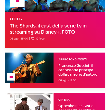
SERIE TV
The Shards, il cast della serie tv in
streaming su Disney+. FOTO
06 ago - 15:00
12 foto
APPROFONDIMENTI
Francesco Guccini, il
cantastorie principe
della canzone d'autore
06 ago - 11:00
CINEMA
Oppenheimer, cast e