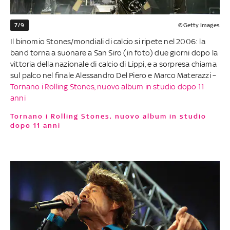
7/9
©Getty Images
Il binomio Stones/mondiali di calcio si ripete nel 2006: la
band torna a suonare a San Siro (in foto) due giorni dopo la
vittoria della nazionale di calcio di Lippi, e a sorpresa chiama
sul palco nel finale Alessandro Del Piero e Marco Materazzi –
Tornano i Rolling Stones, nuovo album in studio dopo 11
anni
Tornano i Rolling Stones, nuovo album in studio
dopo 11 anni