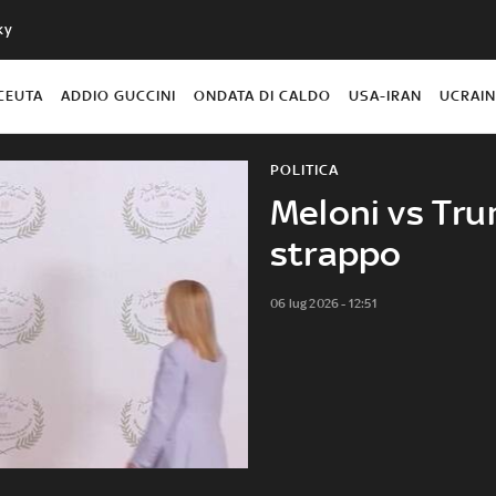
ky
CEUTA
ADDIO GUCCINI
ONDATA DI CALDO
USA-IRAN
UCRAI
POLITICA
Meloni vs Trump
strappo
06 lug 2026 - 12:51