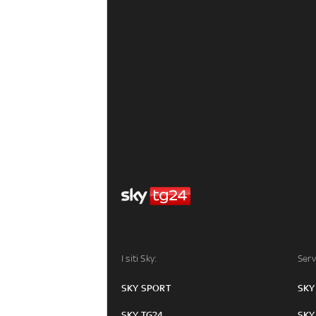
I siti Sky:
Serv
SKY SPORT
SKY
SKY TG24
SKY