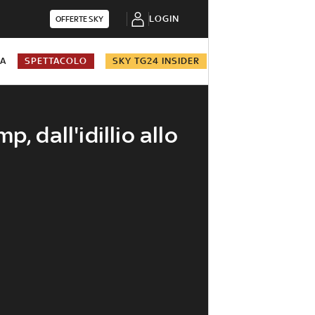
LOGIN
OFFERTE SKY
NA
SPETTACOLO
SKY TG24 INSIDER
, dall'idillio allo