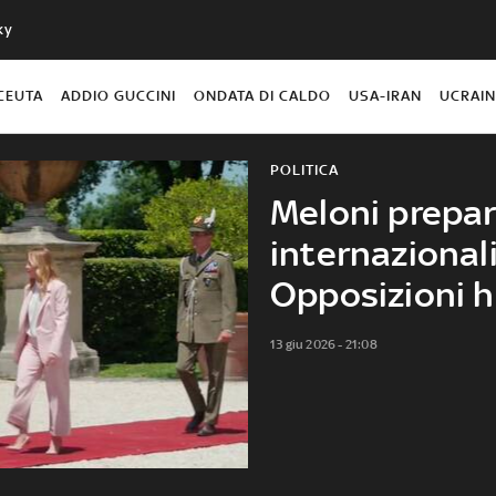
ky
CEUTA
ADDIO GUCCINI
ONDATA DI CALDO
USA-IRAN
UCRAI
POLITICA
Meloni prepara
internazional
Opposizioni ha
13 giu 2026 - 21:08