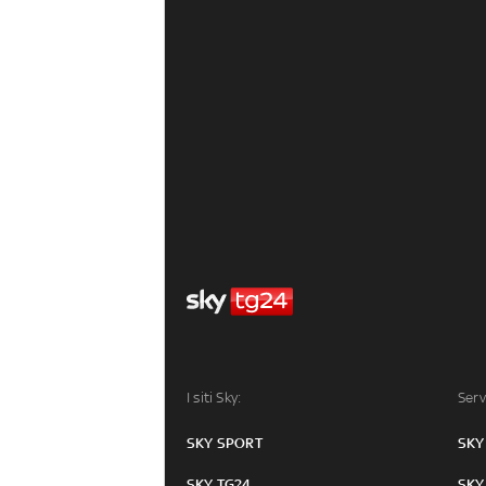
I siti Sky:
Serv
SKY SPORT
SKY
SKY TG24
SKY