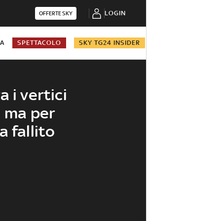
LOGIN
OFFERTE SKY
NA
SPETTACOLO
SKY TG24 INSIDER
 i vertici
i ma per
 fallito