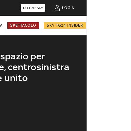
LOGIN
OFFERTE SKY
NA
SPETTACOLO
SKY TG24 INSIDER
 spazio per
e, centrosinistra
e unito