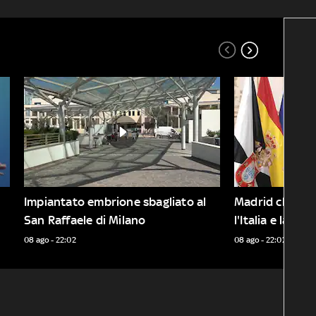
Impiantato embrione sbagliato al 
Madrid chiude l
San Raffaele di Milano
l'Italia e la Fa
assistenza
08 ago - 22:02
08 ago - 22:02