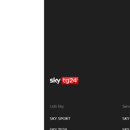
I siti Sky:
Serv
SKY SPORT
SKY
SKY TG24
SKY