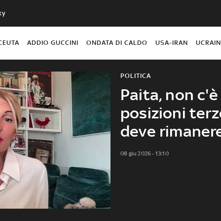
ky
CEUTA
ADDIO GUCCINI
ONDATA DI CALDO
USA-IRAN
UCRAI
POLITICA
Paita, non c'è
posizioni terz
deve rimaner
08 giu 2026 - 13:10