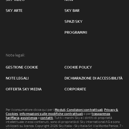
SKY ARTE
SKY BAR
SPAZI SKY
PROGRAMMI
Note legali:
GESTIONE COOKIE
COOKIE POLICY
NOTE LEGALI
DICHIARAZIONE DI ACCESSIBILITÀ
OFFERTA SKY MEDIA
CORPORATE
Per il consumatore clicca qui per i
Moduli, Condizioni contrattuali
,
Privacy &
Cookies
,
informazioni sulle modifiche contrattuali
o per
trasparenza
tariffaria
,
assistenza
e
contatti
. Tutti i marchi Sky e i diritti di proprietà
intellettuale in essi contenuti, sono di proprietà di Sky international AG e sono
utilizzati su licenza. Copyright 2026 Sky Italia - Sky Italia Srl Via Monte Penice, 7 -