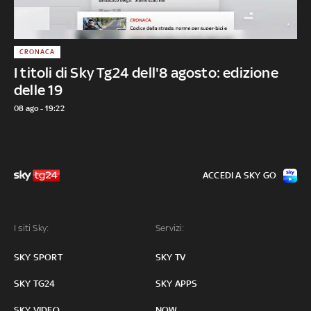
CRONACA
I titoli di Sky Tg24 dell'8 agosto: edizione
delle 19
08 ago - 19:22
ACCEDI A SKY GO
I siti Sky:
Servizi:
SKY SPORT
SKY TV
SKY TG24
SKY APPS
SKY VIDEO
NOW