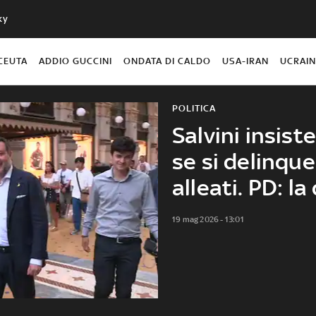
ky
CEUTA
ADDIO GUCCINI
ONDATA DI CALDO
USA-IRAN
UCRAI
POLITICA
Salvini insist
se si delinque
alleati. PD: la
19 mag 2026 - 13:01