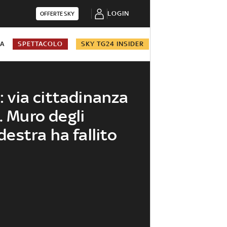
LOGIN
OFFERTE SKY
NA
SPETTACOLO
SKY TG24 INSIDER
e: via cittadinanza
. Muro degli
 destra ha fallito