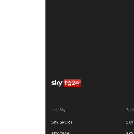
I siti Sky:
Serv
SKY SPORT
SKY
SKY TG24
SKY