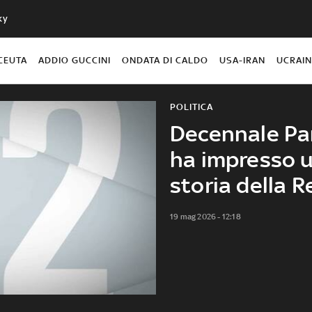
ky
CEUTA
ADDIO GUCCINI
ONDATA DI CALDO
USA-IRAN
UCRAI
POLITICA
Decennale Pan
ha impresso u
storia della 
19 mag 2026 - 12:18