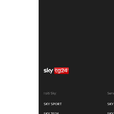
I siti Sky:
Serv
SKY SPORT
SKY
SKY TG24
SKY