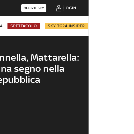
LOGIN
OFFERTE SKY
NA
SPETTACOLO
SKY TG24 INSIDER
nella, Mattarella:
na segno nella
Repubblica