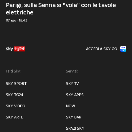
Parigi, sulla Senna si "vola" con le tavole
elettriche
07 ago - 15:43
ACCEDI A SKY GO
I siti Sky:
Servizi:
SKY SPORT
SKY TV
SKY TG24
SKY APPS
SKY VIDEO
NOW
SKY ARTE
SKY BAR
SPAZI SKY