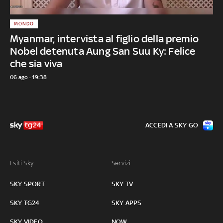
MONDO
Myanmar, intervista al figlio della premio
Nobel detenuta Aung San Suu Ky: Felice
che sia viva
06 ago - 19:38
ACCEDI A SKY GO
I siti Sky:
Servizi:
SKY SPORT
SKY TV
SKY TG24
SKY APPS
SKY VIDEO
NOW