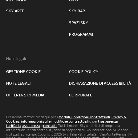
SKY ARTE
SKY BAR
SPAZI SKY
PROGRAMMI
Note legali:
GESTIONE COOKIE
COOKIE POLICY
NOTE LEGALI
DICHIARAZIONE DI ACCESSIBILITÀ
OFFERTA SKY MEDIA
CORPORATE
Per il consumatore clicca qui per i
Moduli, Condizioni contrattuali
,
Privacy &
Cookies
,
informazioni sulle modifiche contrattuali
o per
trasparenza
tariffaria
,
assistenza
e
contatti
. Tutti i marchi Sky e i diritti di proprietà
intellettuale in essi contenuti, sono di proprietà di Sky international AG e sono
utilizzati su licenza. Copyright 2026 Sky Italia - Sky Italia Srl Via Monte Penice, 7 -