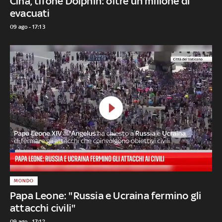
Cina, tifone Dolphin: oltre un milione di
evacuati
09 ago - 17:13
MONDO
Papa Leone: "Russia e Ucraina fermino gli
attacchi civili"
09 ago - 17:12