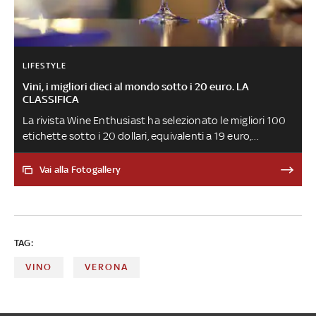
LIFESTYLE
Vini, i migliori dieci al mondo sotto i 20 euro. LA
CLASSIFICA
La rivista Wine Enthusiast ha selezionato le migliori 100
etichette sotto i 20 dollari, equivalenti a 19 euro,
provenienti da tutto il mondo: i vini italiani sono
diciassette, tre nei primi dieci posti. Ecco la top 10
Vai alla Fotogallery
TAG:
VINO
VERONA