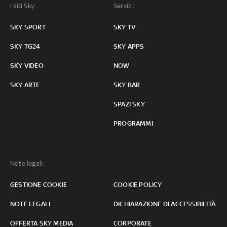
I siti Sky:
Servizi:
SKY SPORT
SKY TV
SKY TG24
SKY APPS
SKY VIDEO
NOW
SKY ARTE
SKY BAR
SPAZI SKY
PROGRAMMI
Note legali:
GESTIONE COOKIE
COOKIE POLICY
NOTE LEGALI
DICHIARAZIONE DI ACCESSIBILITÀ
OFFERTA SKY MEDIA
CORPORATE