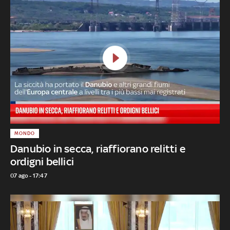
MONDO
Danubio in secca, riaffiorano relitti e
ordigni bellici
07 ago - 17:47