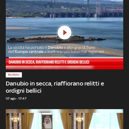
MONDO
Danubio in secca, riaffiorano relitti e
ordigni bellici
07 ago - 17:47