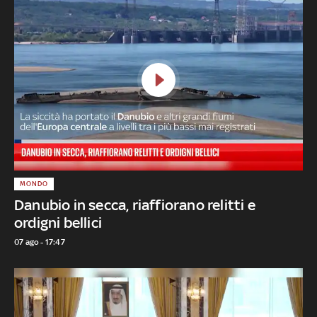
MONDO
Danubio in secca, riaffiorano relitti e
ordigni bellici
07 ago - 17:47