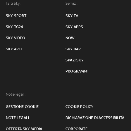
I siti Sky:
Servizi:
SKY SPORT
SKY TV
SKY TG24
SKY APPS
SKY VIDEO
NOW
SKY ARTE
SKY BAR
SPAZI SKY
PROGRAMMI
Note legali:
GESTIONE COOKIE
COOKIE POLICY
NOTE LEGALI
DICHIARAZIONE DI ACCESSIBILITÀ
OFFERTA SKY MEDIA
CORPORATE