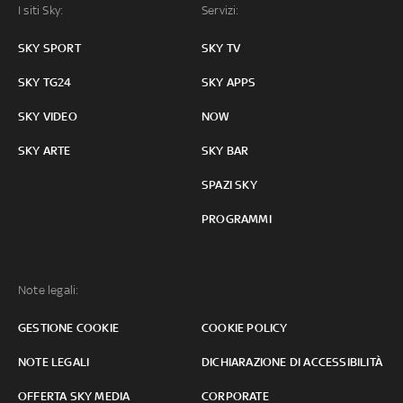
I siti Sky:
Servizi:
SKY SPORT
SKY TV
SKY TG24
SKY APPS
SKY VIDEO
NOW
SKY ARTE
SKY BAR
SPAZI SKY
PROGRAMMI
Note legali:
GESTIONE COOKIE
COOKIE POLICY
NOTE LEGALI
DICHIARAZIONE DI ACCESSIBILITÀ
OFFERTA SKY MEDIA
CORPORATE