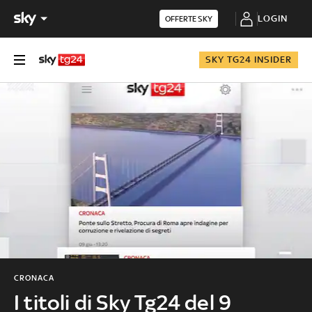
LOGIN
OFFERTE SKY
SKY TG24 INSIDER
CRONACA
I titoli di Sky Tg24 del 9