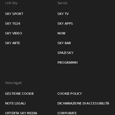
I siti Sky:
Servizi:
SKY SPORT
SKY TV
SKY TG24
SKY APPS
SKY VIDEO
NOW
SKY ARTE
SKY BAR
SPAZI SKY
PROGRAMMI
Note legali:
GESTIONE COOKIE
COOKIE POLICY
NOTE LEGALI
DICHIARAZIONE DI ACCESSIBILITÀ
OFFERTA SKY MEDIA
CORPORATE